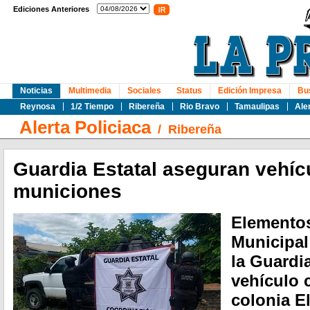
Ediciones Anteriores
Noticias
Multimedia
Sociales
Status
Edición Impresa
Bu
Reynosa
1/2 Tiempo
Ribereña
Rio Bravo
Tamaulipas
Ale
Alerta Policiaca
/
Ribereña
Guardia Estatal aseguran vehíc
municiones
Elementos
Municipal
la Guardia
vehículo 
colonia El