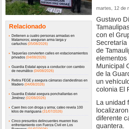
martes, 12 de
Gustavo D
Relacionado
Tamaulipas
con el Gru
Detienen a cuatro personas armadas en
Matamoros; aseguran arma larga y
Secretaría
cartuchos
(05/08/2026)
de Tamauli
Taquerías convierten calles en estacionamientos
elementos 
privados
(04/08/2026)
Municipal 
Guardia Estatal apoya a conductor con cambio
de neumático
(04/08/2026)
de la Guard
un vehícul
Retira FEGE y asegura cámaras clandestinas en
Madero
(04/08/2026)
colonia El 
Guardia Estatal asegura ponchallantas en
Jiménez
(02/08/2026)
La unidad 
Caen tres con droga y arma; cateo revela 100
localizaron
kilos de mariguana
(31/07/2026)
diferente c
Cinco presuntos delincuentes mueren tras
guantera.
enfrentamiento con Fuerza Civil en Los