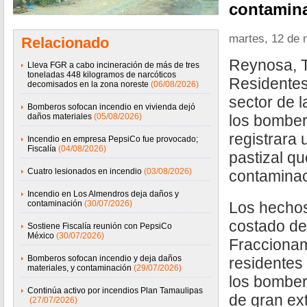
contamina
martes, 12 de
Relacionado
Reynosa, T
Lleva FGR a cabo incineración de más de tres
toneladas 448 kilogramos de narcóticos
Residentes
decomisados en la zona noreste
(06/08/2026)
sector de l
Bomberos sofocan incendio en vivienda dejó
daños materiales
(05/08/2026)
los bomber
registrara 
Incendio en empresa PepsiCo fue provocado;
Fiscalía
(04/08/2026)
pastizal q
Cuatro lesionados en incendio
(03/08/2026)
contaminac
Incendio en Los Almendros deja daños y
contaminación
(30/07/2026)
Los hechos
costado de
Sostiene Fiscalía reunión con PepsiCo
México
(30/07/2026)
Fraccionam
Bomberos sofocan incendio y deja daños
residentes
materiales, y contaminación
(29/07/2026)
los bomber
Continúa activo por incendios Plan Tamaulipas
de gran ex
(27/07/2026)