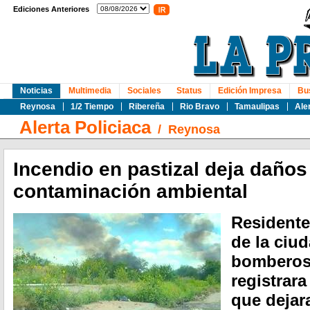
Ediciones Anteriores
Noticias
Multimedia
Sociales
Status
Edición Impresa
Bu
Reynosa
1/2 Tiempo
Ribereña
Rio Bravo
Tamaulipas
Ale
Alerta Policiaca
/
Reynosa
Incendio en pastizal deja daños
contaminación ambiental
Residente
de la ciud
bomberos,
registrara
que dejar