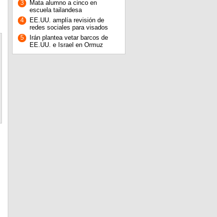
3
Mata alumno a cinco en
escuela tailandesa
4
EE.UU. amplía revisión de
redes sociales para visados
5
Irán plantea vetar barcos de
EE.UU. e Israel en Ormuz