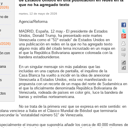
de Estados Unidos en una publicación en redes en la
 y
que no ha agregado texto
/2026)
martes, 12 de mayo de 2026
ho de
Agencia/Reforma
e
MADRID, España, 12 may.- El presidente de Estados
)
Unidos, Donald Trump, ha presentado este martes
Venezuela como el "51º estado" de Estados Unidos en
8/2026)
una publicación en redes en la que no ha agregado texto
alguno más allá del citado lema incrustado en un mapa en
el que la República Bolivariana aparece coloreada con la
ón con
bandera estadounidense.
cana
En un singular mensaje sin más palabras que las
incluidas en una captura de pantalla, el inquilino de la
Casa Blanca ha vuelto a incidir en la idea de anexionar
Venezuela a Estados Unidos, esta vez manifestando su
as
propuesta con un recorte de un mapa del norte de Sudamérica en
el que la oficialmente denominada República Bolivariana de
Venezuela, rodeada de países en color gris, luce la bandera de
ctos
barras y estrellas norteamericana.
No se trata de la primera vez que se expresa en este sentido: en
ana venciese a Italia en el Clásico Mundial de Béisbol que terminaría
secundar la "estatalidad número 51" de Venezuela.
specialmente el insumo que supondría añadir los cerca de 40.000 millones de