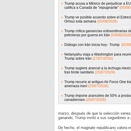
Trump acusa a México de perjudicar a EU
califica a Canadá de “repugnante”
(05/08
Trump ve posible acuerdo sobre el Estrec
Ormuz esta semana
(05/08/2026)
Trump critica ganancias extraordinarias d
petroleras por guerra en Irán
(03/08/2026
Diálogo con Irán inicia hoy.- Trump
(02/0
Netanyahu viaja a Washington para reuni
Trump sobre Irán
(27/07/2026)
Trump sugiere arancel a la lechuga mexi
tras brote sanitario
(25/07/2026)
Trump recurre al antiguo Air Force One tr
amenaza iraní
(25/07/2026)
Trump impone aranceles de 50% a produ
canadienses
(20/07/2026)
marzo, después de que la selección venezol
ganando, Trump invitó a sus seguidores a 
De hecho, el magnate republicano valora e