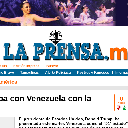
atus
Edición Impresa
Buscar
io Bravo
Tamaulipas
Alerta Policiaca
Rostros y Famosos
Interna
américa
a con Venezuela con la
0
Votos
El presidente de Estados Unidos, Donald Trump, ha
presentado este martes Venezuela como el "51º estado"