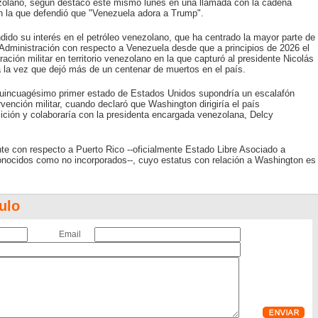
ezolano, según destacó este mismo lunes en una llamada con la cadena
la que defendió que "Venezuela adora a Trump".
ido su interés en el petróleo venezolano, que ha centrado la mayor parte de
Administración con respecto a Venezuela desde que a principios de 2026 el
ción militar en territorio venezolano en la que capturó al presidente Nicolás
a la vez que dejó más de un centenar de muertos en el país.
uincuagésimo primer estado de Estados Unidos supondría un escalafón
rvención militar, cuando declaró que Washington dirigiría el país
sición y colaboraría con la presidenta encargada venezolana, Delcy
te con respecto a Puerto Rico --oficialmente Estado Libre Asociado a
conocidos como no incorporados--, cuyo estatus con relación a Washington es
ulo
Email