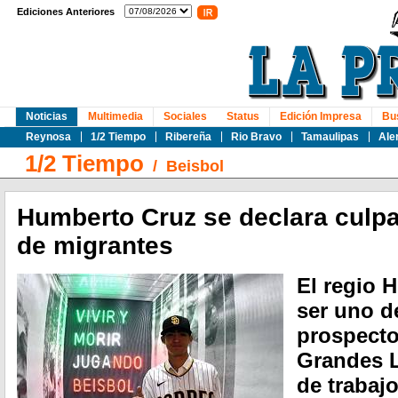
Ediciones Anteriores
Noticias
Multimedia
Sociales
Status
Edición Impresa
Bu
Reynosa
1/2 Tiempo
Ribereña
Rio Bravo
Tamaulipas
Ale
1/2 Tiempo
/
Beisbol
Humberto Cruz se declara culpab
de migrantes
El regio 
ser uno d
prospecto
Grandes L
de trabajo