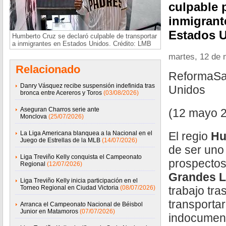
culpable 
inmigran
Estados 
Humberto Cruz se declaró culpable de transportar
a inmigrantes en Estados Unidos. Crédito: LMB
martes, 12 de
Relacionado
ReformaSa
Danry Vásquez recibe suspensión indefinida tras
Unidos
bronca entre Acereros y Toros
(03/08/2026)
Aseguran Charros serie ante
(12 mayo 
Monclova
(25/07/2026)
La Liga Americana blanquea a la Nacional en el
El regio
Hu
Juego de Estrellas de la MLB
(14/07/2026)
de ser uno
Liga Treviño Kelly conquista el Campeonato
prospectos
Regional
(12/07/2026)
Grandes L
Liga Treviño Kelly inicia participación en el
Torneo Regional en Ciudad Victoria
(08/07/2026)
trabajo tra
transporta
Arranca el Campeonato Nacional de Béisbol
Junior en Matamoros
(07/07/2026)
indocumen