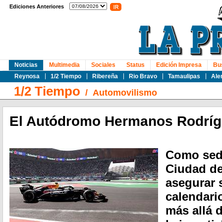
Ediciones Anteriores
Noticias
Multimedia
Sociales
Status
Edición Impresa
Bu
Reynosa
1/2 Tiempo
Ribereña
Rio Bravo
Tamaulipas
Ale
1/2 Tiempo
/
Automovilismo
El Autódromo Hermanos Rodríg
Como sede
Ciudad de
asegurar 
calendari
más allá 