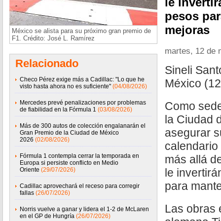
le inverti
pesos par
mejoras
México se alista para su próximo gran premio de
F1. Crédito: José L. Ramírez
martes, 12 de
Relacionado
Sineli San
Checo Pérez exige más a Cadillac: "Lo que he
México (1
visto hasta ahora no es suficiente"
(04/08/2026)
Mercedes prevé penalizaciones por problemas
Como sede
de fiabilidad en la Fórmula 1
(03/08/2026)
la Ciudad 
Más de 300 autos de colección engalanarán el
asegurar s
Gran Premio de la Ciudad de México
2026
(02/08/2026)
calendario
Fórmula 1 contempla cerrar la temporada en
más allá d
Europa si persiste conflicto en Medio
Oriente
(29/07/2026)
le invertir
para mante
Cadillac aprovechará el receso para corregir
fallas
(26/07/2026)
Las obras 
Norris vuelve a ganar y lidera el 1-2 de McLaren
en el GP de Hungría
(26/07/2026)