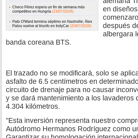
alemana Til
Checo Pérez espera un fin de semana más
en diseños 
competitivo en Hungría
(23/07/2026)
comenzaron
Pato O'Ward termina séptimo en Nashville; Álex
después de
Palou vuelve al triunfo en IndyCar
(20/07/2026)
albergara l
banda coreana BTS.
El trazado no se modificará, solo se apli
asfalto de 6.5 centímetros en determinado
circuito de drenaje para no causar inconv
y se dará mantenimiento a los lavaderos 
4.304 kilómetros.
"Esta inversión representa nuestro compr
Autódromo Hermanos Rodríguez como un r
Garantizar su homologación internacional