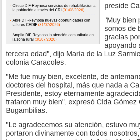
preside Ca
Ofrece DIF-Reynosa servicios de rehabilitación a
la población a través del CRI
(01/08/2026)
"Muy bien
Abre DIF-Reynosa nuevas oportunidades con
talleres CEDIF
(31/07/2026)
somos de 
Amplía DIF-Reynosa la atención comunitaria en
gracias po
la zona rural
(30/07/2026)
apoyando a
tercera edad", dijo María de la Luz Sarmi
colonia Caracoles.
"Me fue muy bien, excelente, de antemano
doctores del hospital, más que nada a Ca
Presidente, estoy eternamente agradecida
trataron muy bien", expresó Cida Gómez C
Bugambilias.
"Le agradecemos su atención, estuvo muy 
portaron divinamente con todos nosotros,