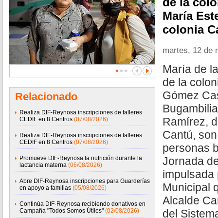
de la col
María Este
colonia C
martes, 12 de
María de l
de la colo
Gómez Cast
Relacionado
Bugambilia
Realiza DIF-Reynosa inscripciones de talleres
Ramírez, d
CEDIF en 8 Centros
(07/08/2026)
Cantú, son
Realiza DIF-Reynosa inscripciones de talleres
CEDIF en 8 Centros
(07/08/2026)
personas b
Promueve DIF-Reynosa la nutrición durante la
Jornada de
lactancia materna
(06/08/2026)
impulsada 
Abre DIF-Reynosa inscripciones para Guarderías
Municipal 
en apoyo a familias
(05/08/2026)
Alcalde Ca
Continúa DIF-Reynosa recibiendo donativos en
Campaña "Todos Somos Útiles"
(02/08/2026)
del Sistem