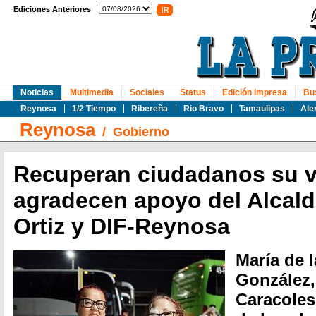
Ediciones Anteriores
Noticias
Multimedia
Sociales
Status
Edición Impresa
Bu
Reynosa
1/2 Tiempo
Ribereña
Rio Bravo
Tamaulipas
Ale
Reynosa
/
Gobierno
Recuperan ciudadanos su v
agradecen apoyo del Alcald
Ortiz y DIF-Reynosa
María de 
González,
Caracoles