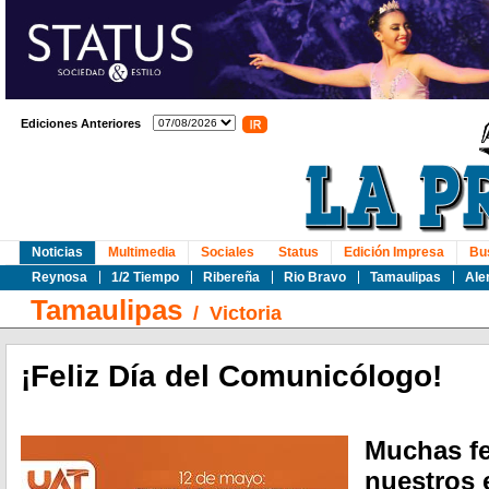
Ediciones Anteriores
Noticias
Multimedia
Sociales
Status
Edición Impresa
Bu
Reynosa
1/2 Tiempo
Ribereña
Rio Bravo
Tamaulipas
Ale
Tamaulipas
/
Victoria
¡Feliz Día del Comunicólogo!
Muchas fe
nuestros 