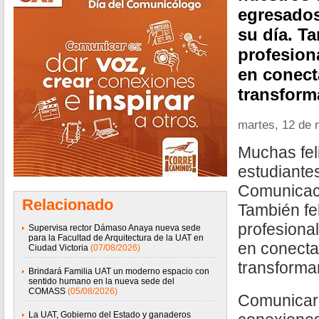
egresado
su día. Ta
profesion
en conecta
transform
martes, 12 de
Muchas fel
estudiante
Comunicaci
Relacionado
También fel
profesiona
Supervisa rector Dámaso Anaya nueva sede
para la Facultad de Arquitectura de la UAT en
en conectar
Ciudad Victoria
(07/08/2026)
transforma
Brindará Familia UAT un moderno espacio con
sentido humano en la nueva sede del
COMASS
(05/08/2026)
Comunicar 
La UAT, Gobierno del Estado y ganaderos