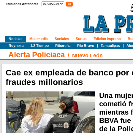
Ediciones Anteriores
Noticias
Multimedia
Sociales
Status
Edición Impresa
Bu
Reynosa
1/2 Tiempo
Ribereña
Rio Bravo
Tamaulipas
Ale
Alerta Policiaca
/
Nuevo León
Cae ex empleada de banco por
fraudes millonarios
Una muje
cometió f
mientras 
BBVA fue 
de la Poli