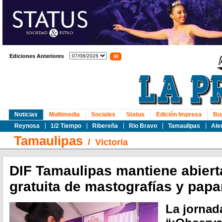
Ediciones Anteriores
Noticias
Multimedia
Sociales
Status
Edición Impresa
Bu
Reynosa
1/2 Tiempo
Ribereña
Rio Bravo
Tamaulipas
Ale
Tamaulipas
/
Victoria
DIF Tamaulipas mantiene abier
gratuita de mastografías y pap
La jornad