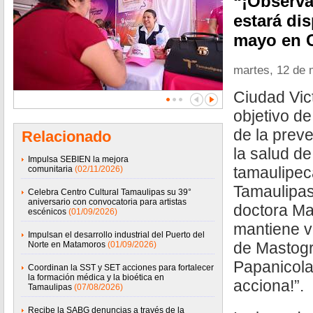
“¡Observa
estará dis
mayo en C
martes, 12 de
Ciudad Vic
objetivo de
de la prev
Relacionado
la salud de
Impulsa SEBIEN la mejora
tamaulipec
comunitaria
(02/11/2026)
Tamaulipas,
Celebra Centro Cultural Tamaulipas su 39°
aniversario con convocatoria para artistas
doctora Mar
escénicos
(01/09/2026)
mantiene v
Impulsan el desarrollo industrial del Puerto del
de Mastogr
Norte en Matamoros
(01/09/2026)
Papanicola
Coordinan la SST y SET acciones para fortalecer
la formación médica y la bioética en
acciona!”.
Tamaulipas
(07/08/2026)
Recibe la SABG denuncias a través de la