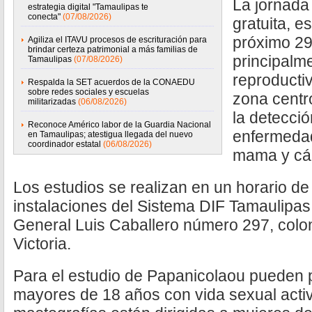
La jornada
estrategia digital "Tamaulipas te
conecta"
(07/08/2026)
gratuita, e
próximo 29
Agiliza el ITAVU procesos de escrituración para
brindar certeza patrimonial a más familias de
principalm
Tamaulipas
(07/08/2026)
reproductiv
Respalda la SET acuerdos de la CONAEDU
sobre redes sociales y escuelas
zona centr
militarizadas
(06/08/2026)
la detecci
Reconoce Américo labor de la Guardia Nacional
enfermeda
en Tamaulipas; atestigua llegada del nuevo
coordinador estatal
(06/08/2026)
mama y cán
Los estudios se realizan en un horario de
instalaciones del Sistema DIF Tamaulipas
General Luis Caballero número 297, colo
Victoria.
Para el estudio de Papanicolaou pueden p
mayores de 18 años con vida sexual activ