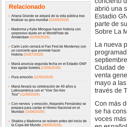
concierto d
Relacionado
abrió una 
Estadio G
Ariana Grande se alejará de la vida pública tras
finalizar su gira mundial
(02/08/2026)
parte de s
Madonna y Kylie Minogue hacen historia con
Sobre La 
sorpresivo dueto en el WorldPride de
Ámsterdam
(02/08/2026)
La nueva p
Carín León cerrará el Fan Fest de Monterrey con
un concierto que promete hacer
programada
historia
(03/07/2026)
septiembre 
Maná anuncia segunda fecha en el Estadio GNP
Ciudad de 
tras agotar boletos
(23/06/2026)
venta gene
Pura emoción
(11/06/2026)
mayo a las
Maná llevará su celebración de 40 años a
través de 
Latinoamérica con el “Vivir Sin Aire
Tour”
(11/06/2026)
Con más de
Con nervios y emoción, Alejandro Fernández se
prepara para cantar el Himno Nacional en el
se ha cons
Mundial
(10/06/2026)
voces más 
Shakira y Madonna se reúnen antes del inicio de
en español
la Copa del Mundo
(09/06/2026)