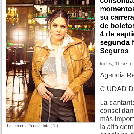
consolida
momentos
su carrera
de boleto
4 de sept
segunda f
Seguros
lunes, 11 de m
Agencia R
CIUDAD D
La cantant
consolida
más importa
la alta de
La cantante Yuridia, foto ( X )