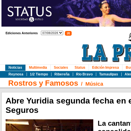
Ediciones Anteriores
Noticias
Multimedia
Sociales
Status
Edición Impresa
Bu
Reynosa
1/2 Tiempo
Ribereña
Rio Bravo
Tamaulipas
Ale
Rostros y Famosos
/
Música
Abre Yuridia segunda fecha en 
Seguros
La cantan