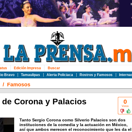
atus
Edición Impresa
Buscar
io Bravo
Tamaulipas
Alerta Policiaca
Rostros y Famosos
Interna
/
Famosos
de Corona y Palacios
0
Votos
Tanto Sergio Corona como Silverio Palacios son dos
instituciones de la comedia y la actuación en México,
así que ambos merecen el reconocimiento que les da el