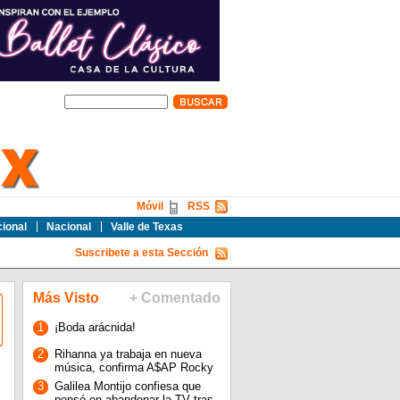
Móvil
RSS
cional
Nacional
Valle de Texas
Suscribete a esta Sección
Más Visto
+ Comentado
1
¡Boda arácnida!
2
Rihanna ya trabaja en nueva
música, confirma A$AP Rocky
3
Galilea Montijo confiesa que
pensó en abandonar la TV tras