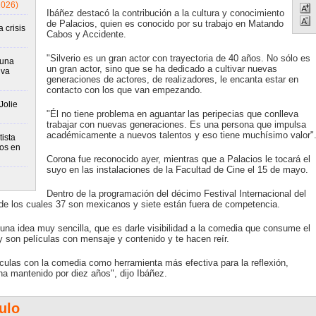
2026)
Ibáñez destacó la contribución a la cultura y conocimiento
de Palacios, quien es conocido por su trabajo en Matando
 crisis
Cabos y Accidente.
"Silverio es un gran actor con trayectoria de 40 años. No sólo es
runa
un gran actor, sino que se ha dedicado a cultivar nuevas
iva
generaciones de actores, de realizadores, le encanta estar en
contacto con los que van empezando.
Jolie
"Él no tiene problema en aguantar las peripecias que conlleva
trabajar con nuevas generaciones. Es una persona que impulsa
académicamente a nuevos talentos y eso tiene muchísimo valor"
ista
tos en
Corona fue reconocido ayer, mientras que a Palacios le tocará el
suyo en las instalaciones de la Facultad de Cine el 15 de mayo.
Dentro de la programación del décimo Festival Internacional del
 de los cuales 37 son mexicanos y siete están fuera de competencia.
na idea muy sencilla, que es darle visibilidad a la comedia que consume el
 y son películas con mensaje y contenido y te hacen reír.
culas con la comedia como herramienta más efectiva para la reflexión,
a mantenido por diez años", dijo Ibáñez.
ulo