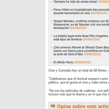
'Siempre he sido de armas tomar'
(05/08/
Perez Hilton es hospitalizado tras presunta
durante transmisión en vivo
(05/08/2026)
Shawn Mendes, confirma romance con B
Marquezine, ex de Neymar, con una emot
declaración
(05/08/2026)
La batalla legal entre Brad Pitt y Angelina 
está lejos de terminar
(04/08/2026)
¡Del universo Marvel al Olimpo! Dave Baut
suena con fuerza para convertirse en Kra
la serie de God of War
(03/08/2026)
El efecto Harry
(03/08/2026)
Cine y Comedia hay un total de 58 filmes,
"Celebramos que el festival empezó como u
público, que le gusta el cine y sabe reírse
"No son las películas de cadenas, son pelí
incluso más que le drama y es lo que nos h
Opina sobre este artíc