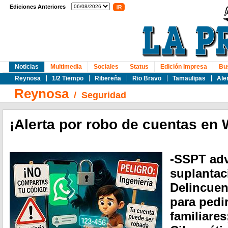
Ediciones Anteriores
Noticias
Multimedia
Sociales
Status
Edición Impresa
Bu
Reynosa
1/2 Tiempo
Ribereña
Rio Bravo
Tamaulipas
Ale
Reynosa
/
Seguridad
¡Alerta por robo de cuentas en
-SSPT adv
suplantac
Delincuen
para pedi
familiares