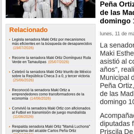
Peña Ortiz
de las Mad
domingo 
Relacionado
lunes, 11 de m
Legisla senadora Maki Ortiz por mecanismos
La senador
más eficientes en la búsqueda de desaparecidos
(19/07/2026)
Maki Esthe
Recorre la senadora Maki Ortiz Domínguez Ruta
asistió al 
Verde en Tamaulipas
(05/07/2026)
años”, rea
Celebró la senadora Maki Ortiz triunfo de México
Municipal d
sobre la República Checa 3 a 0, y tercer victoria
(25/06/2026)
Peña Ortiz,
Reconoció la senadora Maki Ortiz a
de las Madr
emprendedores como transformadores de la
economía
(14/06/2026)
domingo 1
Convivió la senadora Maki Ortiz con aficionados
al Futbol en transmisión de juego mundialista
Acompañada
(11/06/2026)
diputadas 
Respalda senadora Maki Ortiz "Mamá Luchona"
Priscila De
programa del alcalde Carlos Peña Ortiz