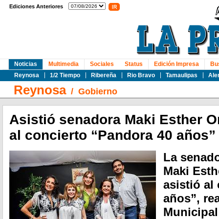
Ediciones Anteriores
Noticias
Multimedia
Sociales
Status
Edición Impresa
Bu
Reynosa
1/2 Tiempo
Ribereña
Rio Bravo
Tamaulipas
Ale
Reynosa
/
Gobierno
Asistió senadora Maki Esther O
al concierto “Pandora 40 años
La senado
Maki Esth
asistió a
años”, re
Municipal