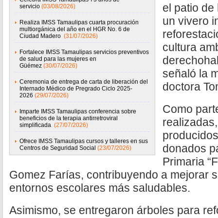
el patio de
servicio
(03/08/2026)
un vivero i
Realiza IMSS Tamaulipas cuarta procuración
multiorgánica del año en el HGR No. 6 de
reforestaci
Ciudad Madero
(31/07/2026)
cultura amb
Fortalece IMSS Tamaulipas servicios preventivos
derechohab
de salud para las mujeres en
Güémez
(30/07/2026)
señaló la 
Ceremonia de entrega de carta de liberación del
doctora To
Internado Médico de Pregrado Ciclo 2025-
2026
(29/07/2026)
Como parte
Imparte IMSS Tamaulipas conferencia sobre
beneficios de la terapia antirretroviral
realizadas,
simplificada
(27/07/2026)
producidos
Ofrece IMSS Tamaulipas cursos y talleres en sus
donados pa
Centros de Seguridad Social
(23/07/2026)
Primaria “F
Gomez Farías, contribuyendo a mejorar s
entornos escolares más saludables.
Asimismo, se entregaron árboles para refo