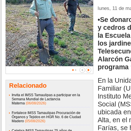
lunes, 11 de m
•Se donar
y cedros d
la Escuela
los jardin
Telesecun
Alarcón Ga
programa 
En la Unid
Relacionado
Familiar (
Instituto 
Invita el IMSS Tamaulipas a participar en la
Semana Mundial de Lactancia
Social (MS
Materna
(06/08/2026)
ubicada en
Fortalece IMSS Tamaulipas Procuración de
Órganos y Tejidos en HGR No. 6 de Ciudad
Alta, en e
Madero
(05/08/2026)
Farías, se 
Celebra IMSS Tamaulipas 75 años de