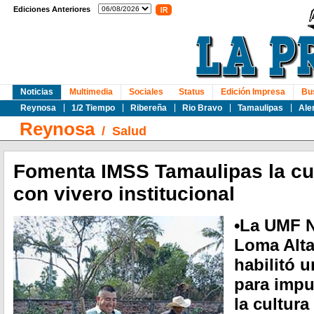
Ediciones Anteriores
Noticias
Multimedia
Sociales
Status
Edición Impresa
Bu
Reynosa
1/2 Tiempo
Ribereña
Rio Bravo
Tamaulipas
Ale
Reynosa
/
Salud
Fomenta IMSS Tamaulipas la cu
con vivero institucional
•La UMF N
Loma Alta
habilitó u
para impul
la cultura