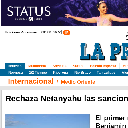
Ediciones Anteriores
Noticias
Multimedia
Sociales
Status
Edición Impresa
Bu
Reynosa
1/2 Tiempo
Ribereña
Rio Bravo
Tamaulipas
Ale
Internacional
/
Medio Oriente
Rechaza Netanyahu las sancion
El primer 
Benjamin