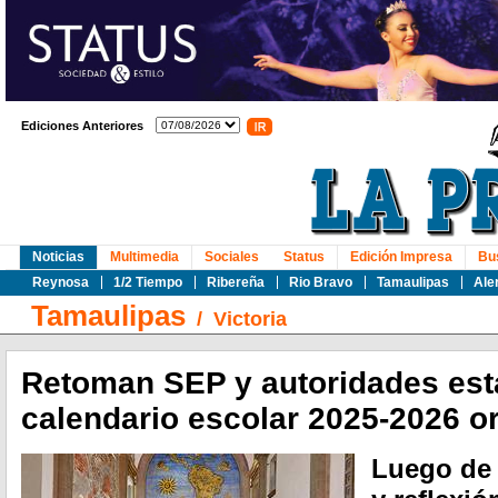
Ediciones Anteriores
Noticias
Multimedia
Sociales
Status
Edición Impresa
Bu
Reynosa
1/2 Tiempo
Ribereña
Rio Bravo
Tamaulipas
Ale
Tamaulipas
/
Victoria
Retoman SEP y autoridades est
calendario escolar 2025-2026 or
Luego de 