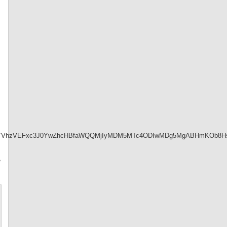
TktpYVhzVEFxc3J0YwZhcHBfaWQQMjIyMDM5MTc4ODIwMDg5MgABHmKOb8Hsf
e