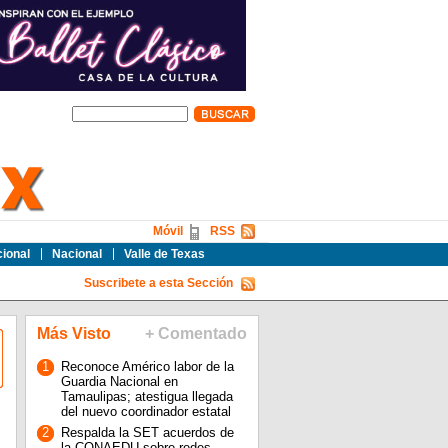
Móvil
RSS
cional
Nacional
Valle de Texas
Suscribete a esta Sección
Más Visto
+ Comentado
1
Reconoce Américo labor de la
Guardia Nacional en
Tamaulipas; atestigua llegada
del nuevo coordinador estatal
2
Respalda la SET acuerdos de
la CONAEDU sobre redes