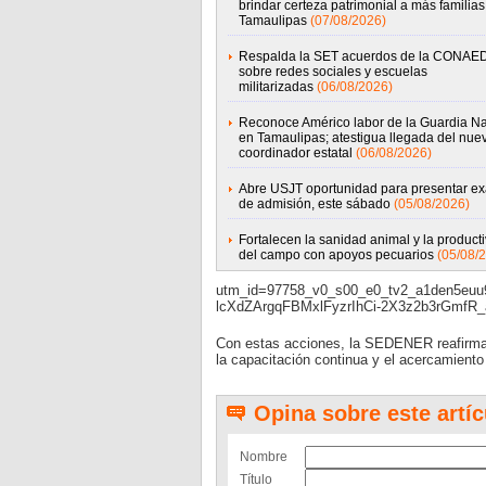
brindar certeza patrimonial a más familias
Tamaulipas
(07/08/2026)
Respalda la SET acuerdos de la CONAE
sobre redes sociales y escuelas
militarizadas
(06/08/2026)
Reconoce Américo labor de la Guardia Na
en Tamaulipas; atestigua llegada del nue
coordinador estatal
(06/08/2026)
Abre USJT oportunidad para presentar e
de admisión, este sábado
(05/08/2026)
Fortalecen la sanidad animal y la product
del campo con apoyos pecuarios
(05/08/
utm_id=97758_v0_s00_e0_tv2_a1den5e
lcXdZArgqFBMxlFyzrIhCi-2X3z2b3rGmf
Con estas acciones, la SEDENER reafirma 
la capacitación continua y el acercamiento 
Opina sobre este artíc
Nombre
Título