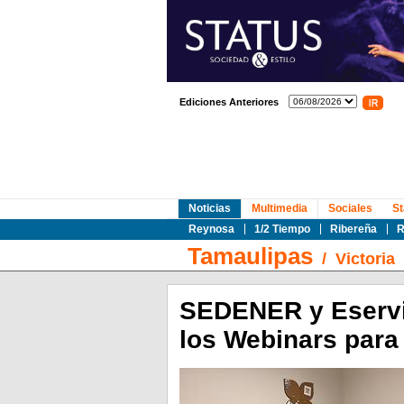
Ediciones Anteriores
Noticias
Multimedia
Sociales
St
Reynosa
1/2 Tiempo
Ribereña
R
Tamaulipas
/
Victoria
SEDENER y Eservic
los Webinars para 