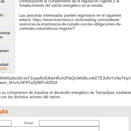
contribuyendo al cumplimiento de la regulación vigente y al
 de
fortalecimiento del sector energético en el estado.
DU
Las personas interesadas pueden registrarse en el siguiente
enlace: https://eservicesmexico.clickmeeting.com/sedener-
eservices-la-importancia-de-cumplir-con-las-obligaciones-de-
controles-volumetricos-/register?
cional
vo
xamen
ividad
2026)
uu9h845&fbclid=IwY2xjawRvB3hleHRuA2FlbQIxMABicmlkETE3UlhrYzNw
R_aem_M-tchvNFRYaSjNBFx9ZR2A
su compromiso de impulsar el desarrollo energético de Tamaulipas mediant
con los distintos actores del sector.
ulo
Email