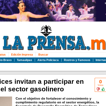
atus
Edición Impresa
Buscar
io Bravo
Tamaulipas
Alerta Policiaca
Rostros y Famosos
Interna
es invitan a participar en
0
Votos
el sector gasolinero
Con el objetivo de fortalecer el conocimiento y
cumplimiento regulatorio en el sector energético, la