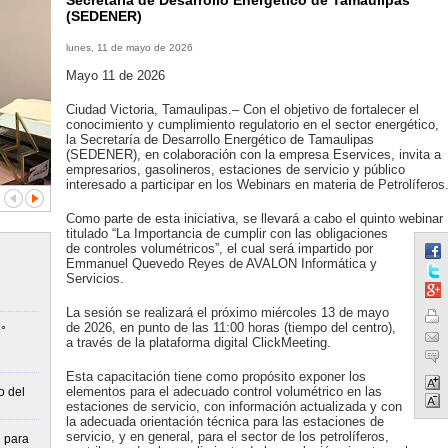
Secretaría de Desarrollo Energético de Tamaulipas
(SEDENER)
lunes, 11 de mayo de 2026
Mayo 11 de 2026
Ciudad Victoria, Tamaulipas.– Con el objetivo de fortalecer el
conocimiento y cumplimiento regulatorio en el sector energético,
la Secretaría de Desarrollo Energético de Tamaulipas
(SEDENER), en colaboración con la empresa Eservices, invita a
empresarios, gasolineros, estaciones de servicio y público
interesado a participar en los Webinars en materia de Petrolíferos
Como parte de esta iniciativa, se llevará a cabo el quinto webinar
titulado “La Importancia de cumplir con las obligaciones
de controles volumétricos”, el cual será impartido por
Emmanuel Quevedo Reyes de AVALON Informática y
Servicios.
La sesión se realizará el próximo miércoles 13 de mayo
de 2026, en punto de las 11:00 horas (tiempo del centro),
°
a través de la plataforma digital ClickMeeting.
Esta capacitación tiene como propósito exponer los
elementos para el adecuado control volumétrico en las
o del
estaciones de servicio, con información actualizada y con
la adecuada orientación técnica para las estaciones de
servicio, y en general, para el sector de los petrolíferos,
n para