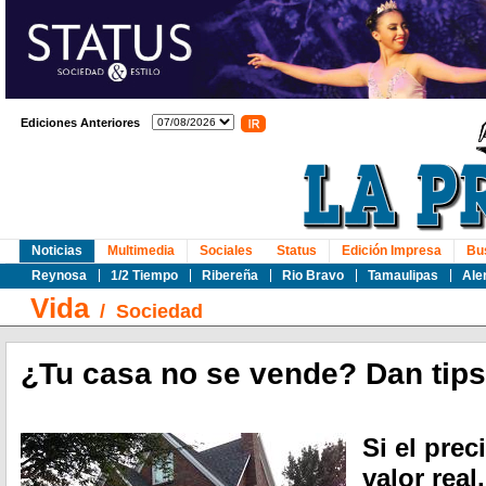
Ediciones Anteriores
Noticias
Multimedia
Sociales
Status
Edición Impresa
Bu
Reynosa
1/2 Tiempo
Ribereña
Rio Bravo
Tamaulipas
Ale
Vida
/
Sociedad
¿Tu casa no se vende? Dan tips
Si el prec
valor rea