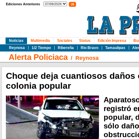
Ediciones Anteriores
Noticias
Multimedia
Sociales
Status
Edición Impresa
Bu
Reynosa
1/2 Tiempo
Ribereña
Rio Bravo
Tamaulipas
Ale
Alerta Policiaca
/
Reynosa
Choque deja cuantiosos daños 
colonia popular
Aparatoso
registró 
popular, 
sólo daño
obstrucci