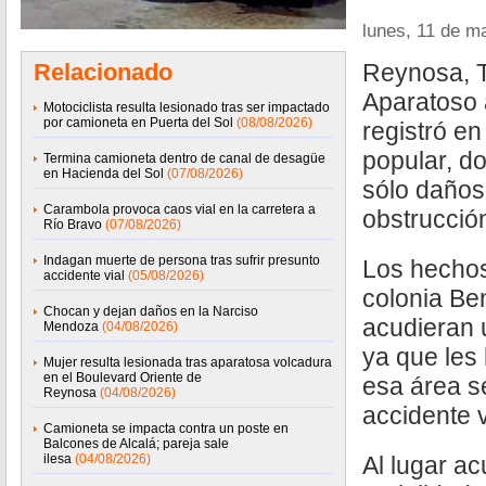
lunes, 11 de m
Relacionado
Reynosa, T
Aparatoso 
Motociclista resulta lesionado tras ser impactado
por camioneta en Puerta del Sol
(08/08/2026)
registró e
popular, do
Termina camioneta dentro de canal de desagüe
en Hacienda del Sol
(07/08/2026)
sólo daños
Carambola provoca caos vial en la carretera a
obstrucción
Río Bravo
(07/08/2026)
Indagan muerte de persona tras sufrir presunto
Los hechos
accidente vial
(05/08/2026)
colonia Be
Chocan y dejan daños en la Narciso
acudieran 
Mendoza
(04/08/2026)
ya que les
Mujer resulta lesionada tras aparatosa volcadura
en el Boulevard Oriente de
esa área s
Reynosa
(04/08/2026)
accidente v
Camioneta se impacta contra un poste en
Balcones de Alcalá; pareja sale
ilesa
(04/08/2026)
Al lugar ac