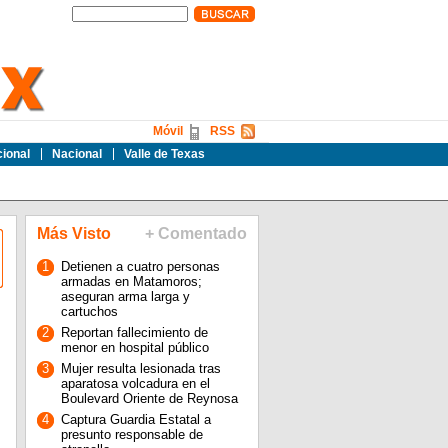
Móvil
RSS
cional
Nacional
Valle de Texas
Más Visto
+ Comentado
1
Detienen a cuatro personas
armadas en Matamoros;
aseguran arma larga y
cartuchos
2
Reportan fallecimiento de
menor en hospital público
3
Mujer resulta lesionada tras
aparatosa volcadura en el
Boulevard Oriente de Reynosa
4
Captura Guardia Estatal a
presunto responsable de