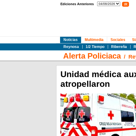
Ediciones Anteriores
Noticias
Multimedia
Sociales
St
Reynosa
1/2 Tiempo
Ribereña
R
Alerta Policiaca
/
Re
Unidad médica auxi
atropellaron