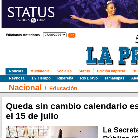
Ediciones Anteriores
Noticias
Multimedia
Sociales
Status
Edición Impresa
Bu
Reynosa
1/2 Tiempo
Ribereña
Rio Bravo
Tamaulipas
Ale
Nacional
/
Educación
Queda sin cambio calendario es
el 15 de julio
La Secret