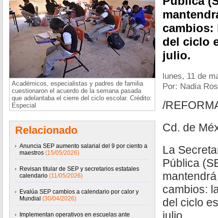
Pública (
mantendrá
cambios: 
del ciclo 
julio.
lunes, 11 de m
Académicos, especialistas y padres de familia
Por: Nadia Ros
cuestionaron el acuerdo de la semana pasada
que adelantaba el cierre del ciclo escolar. Crédito:
/REFORM
Especial
Cd. de Méx
Relacionado
Anuncia SEP aumento salarial del 9 por ciento a
La Secreta
maestros
(15/05/2026)
Pública (SE
Revisan titular de SEP y secretarios estatales
mantendrá e
calendario
(11/05/2026)
cambios: l
Evalúa SEP cambios a calendario por calor y
Mundial
(30/04/2026)
del ciclo e
julio.
Implementan operativos en escuelas ante