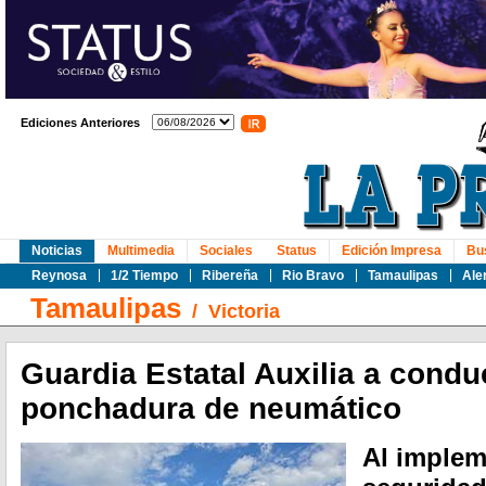
Ediciones Anteriores
Noticias
Multimedia
Sociales
Status
Edición Impresa
Bu
Reynosa
1/2 Tiempo
Ribereña
Rio Bravo
Tamaulipas
Ale
Tamaulipas
/
Victoria
Guardia Estatal Auxilia a condu
ponchadura de neumático
Al implem