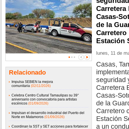
seguridad 
Carretera 
Casas-Sot
de la Gua
Carretero
Estación 
lunes, 11 de m
Casas, Tam
implementa
Relacionado
seguridad y
Impulsa SEBIEN la mejora
comunitaria
(02/11/2026)
Carretera E
Casas-Soto
Celebra Centro Cultural Tamaulipas su 39°
aniversario con convocatoria para artistas
de la Guar
escénicos
(01/09/2026)
Carretero 
Impulsan el desarrollo industrial del Puerto del
Norte en Matamoros
(01/09/2026)
Estación S
a un condu
Coordinan la SST y SET acciones para fortalecer