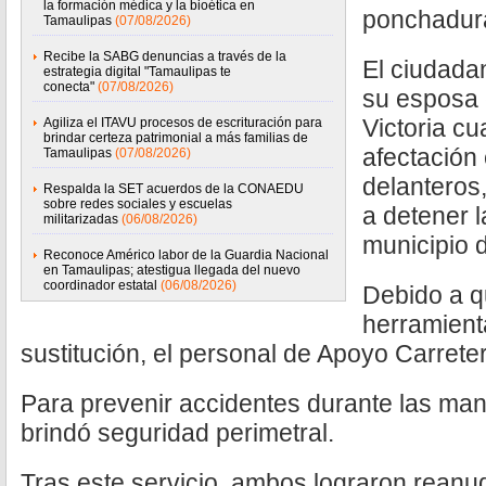
la formación médica y la bioética en
ponchadur
Tamaulipas
(07/08/2026)
Recibe la SABG denuncias a través de la
El ciudadan
estrategia digital "Tamaulipas te
conecta"
(07/08/2026)
su esposa 
Victoria c
Agiliza el ITAVU procesos de escrituración para
brindar certeza patrimonial a más familias de
afectación
Tamaulipas
(07/08/2026)
delanteros,
Respalda la SET acuerdos de la CONAEDU
sobre redes sociales y escuelas
a detener l
militarizadas
(06/08/2026)
municipio 
Reconoce Américo labor de la Guardia Nacional
en Tamaulipas; atestigua llegada del nuevo
coordinador estatal
(06/08/2026)
Debido a q
herramienta
sustitución, el personal de Apoyo Carrete
Para prevenir accidentes durante las man
brindó seguridad perimetral.
Tras este servicio, ambos lograron reanud