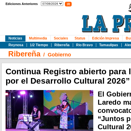
Ediciones Anteriores
Noticias
Multimedia
Sociales
Status
Edición Impresa
Bu
Reynosa
1/2 Tiempo
Ribereña
Rio Bravo
Tamaulipas
Ale
Ribereña
/
Gobierno
Continua Registro abierto para 
por el Desarrollo Cultural 2026”
El Gobier
Laredo ma
convocato
“Juntos p
Cultural 2