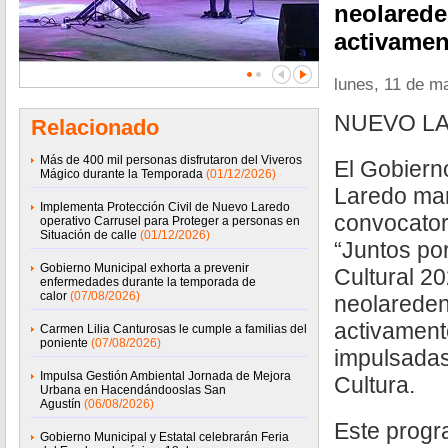
neolarede
activamen
lunes, 11 de m
NUEVO LA
Relacionado
Más de 400 mil personas disfrutaron del Viveros
El Gobiern
Mágico durante la Temporada
(01/12/2026)
Laredo man
Implementa Protección Civil de Nuevo Laredo
convocator
operativo Carrusel para Proteger a personas en
Situación de calle
(01/12/2026)
“Juntos por
Gobierno Municipal exhorta a prevenir
Cultural 20
enfermedades durante la temporada de
calor
(07/08/2026)
neolareden
activament
Carmen Lilia Canturosas le cumple a familias del
poniente
(07/08/2026)
impulsadas 
Impulsa Gestión Ambiental Jornada de Mejora
Cultura.
Urbana en Hacendándooslas San
Agustín
(06/08/2026)
Este progr
Gobierno Municipal y Estatal celebrarán Feria