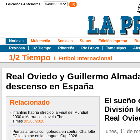
Ediciones Anteriores
Noticias
Multimedia
Sociales
Status
Edición Impresa
Bu
Reynosa
1/2 Tiempo
Ribereña
Rio Bravo
Tamaulipas
Ale
1/2 Tiempo
/
Futbol Internacional
Real Oviedo y Guillermo Alma
descenso en España
El sueño 
Relacionado
División 
Infantino habría ofrecido la Final del Mundial
Real Ovie
2030 a Marruecos, revela The
Times
(05/08/2026)
lunes, 11 de m
Pumas arranca con goleada en contra; Charlotte
FC lo exhibe en la Leagues Cup 2026