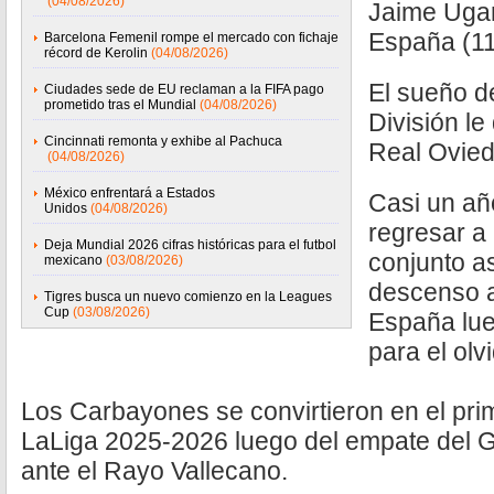
(04/08/2026)
Jaime Uga
España (1
Barcelona Femenil rompe el mercado con fichaje
récord de Kerolin
(04/08/2026)
El sueño d
Ciudades sede de EU reclaman a la FIFA pago
prometido tras el Mundial
(04/08/2026)
División le
Cincinnati remonta y exhibe al Pachuca
Real Ovied
(04/08/2026)
México enfrentará a Estados
Casi un a
Unidos
(04/08/2026)
regresar a 
Deja Mundial 2026 cifras históricas para el futbol
conjunto a
mexicano
(03/08/2026)
descenso a
Tigres busca un nuevo comienzo en la Leagues
Cup
(03/08/2026)
España lu
para el olv
Los Carbayones se convirtieron en el pr
LaLiga 2025-2026 luego del empate del G
ante el Rayo Vallecano.