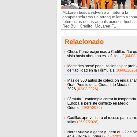
McLaren busca volverse a meter a la
competencia tras un arranque lento y tom
referencias de las actualizaciones hechas
Red Bull. Crédito: McLaren F1
Relacionado
Checo Pérez exige más a Cadillac: "Lo q
visto hasta ahora no es suficiente"
(04/08
Mercedes prevé penalizaciones por prob
de fiabilidad en la Fórmula 1
(03/08/2026)
Más de 300 autos de colección engalanar
Gran Premio de la Ciudad de México
2026
(02/08/2026)
Fórmula 1 contempla cerrar la temporada
Europa si persiste conflicto en Medio
Oriente
(29/07/2026)
Cadillac aprovechará el receso para corre
fallas
(26/07/2026)
Norris vuelve a ganar y lidera el 1-2 de 
en el GP de Hungría
(26/07/2026)