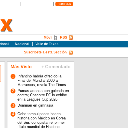
Móvil
RSS
cional
Nacional
Valle de Texas
Suscribete a esta Sección
Más Visto
+ Comentado
1
Infantino habría ofrecido la
Final del Mundial 2030 a
Marruecos, revela The Times
2
Pumas arranca con goleada en
contra; Charlotte FC lo exhibe
en la Leagues Cup 2026
3
Dominan en gimnasia
4
Ocho tamaulipecos hacen
historia con México en Corea
del Sur; conquistan el primer
título mundial de Haidong