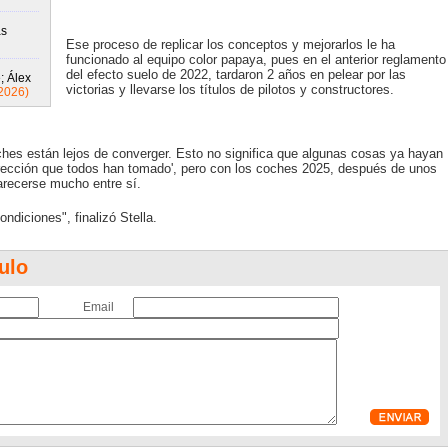
ás
Ese proceso de replicar los conceptos y mejorarlos le ha
funcionado al equipo color papaya, pues en el anterior reglamento
del efecto suelo de 2022, tardaron 2 años en pelear por las
; Álex
victorias y llevarse los títulos de pilotos y constructores.
2026)
ches están lejos de converger. Esto no significa que algunas cosas ya hayan
rección que todos han tomado', pero con los coches 2025, después de unos
arecerse mucho entre sí.
diciones", finalizó Stella.
ulo
Email