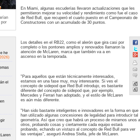
En Miami, algunas escuderías llevaron actualizaciones que les
permitieron mejorar su velocidad y rendimiento como fue el caso
arían
de Red Bull, que recuperó el cuarto puesto en el Campeonato de
 por
Constructores con un acumulado de 30 puntos.
Los detalles en el RB22, como el alerón que gira casi por
completo o los pontones amplios y renovados llamaron la
atención de McLaren, marca que también va a en
ue he
ascenso en la temporada.
/2026)
lemas
"Para aquellos que están técnicamente interesados,
estamos en una fase muy, muy interesante. Si ves el
án el
concepto de sidepod que Red Bull introdujo, es bastante
diferente del concepto de sidepod que, por ejemplo,
Mercedes y Ferrari han adoptado, y el estilo de McLaren
es aún más diferente.
 en
"Han sido bastante inteligentes e innovadores en la forma en que
han utilizado algunas concesiones de legalidad para introducir tal
geometría. Así que creo que habrá un proceso de mirarnos unos 
gir
otros, probando cosas y ciertamente cada equipo estará
probando, echando un vistazo al concepto de Red Bull para ver
las ventajas", aseguró Andrea Stella, jefe de McLaren.
McLaren