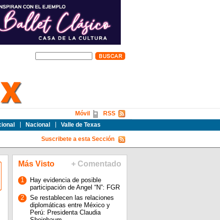
Móvil
RSS
cional
Nacional
Valle de Texas
Suscribete a esta Sección
Más Visto
+ Comentado
1
Hay evidencia de posible
participación de Angel “N”: FGR
2
Se restablecen las relaciones
diplomáticas entre México y
Perú: Presidenta Claudia
Sheinbaum