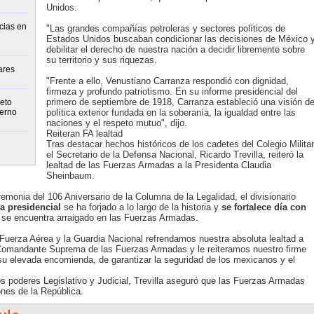
Unidos.
cias en
"Las grandes compañías petroleras y sectores políticos de
Estados Unidos buscaban condicionar las decisiones de México 
debilitar el derecho de nuestra nación a decidir libremente sobre
su territorio y sus riquezas.
ares
"Frente a ello, Venustiano Carranza respondió con dignidad,
firmeza y profundo patriotismo. En su informe presidencial del
primero de septiembre de 1918, Carranza estableció una visión d
eto
ierno
política exterior fundada en la soberanía, la igualdad entre las
naciones y el respeto mutuo", dijo.
Reiteran FA lealtad
Tras destacar hechos históricos de los cadetes del Colegio Militar
el Secretario de la Defensa Nacional, Ricardo Trevilla, reiteró la
lealtad de las Fuerzas Armadas a la Presidenta Claudia
Sheinbaum.
eremonia del 106 Aniversario de la Columna de la Legalidad, el divisionario
ra presidencial
se ha forjado a lo largo de la historia y
se fortalece día con
 se encuentra arraigado en las Fuerzas Armadas.
 Fuerza Aérea y la Guardia Nacional refrendamos nuestra absoluta lealtad a
Comandante Suprema de las Fuerzas Armadas y le reiteramos nuestro firme
 elevada encomienda, de garantizar la seguridad de los mexicanos y el
s poderes Legislativo y Judicial, Trevilla aseguró que las Fuerzas Armadas
ones de la República.