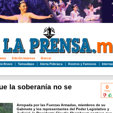
atus
Edición Impresa
Buscar
io Bravo
Tamaulipas
Alerta Policiaca
Rostros y Famosos
Interna
e la soberanía no se
0
Votos
Arropada por las Fuerzas Armadas, miembros de su
Gabinete y los representantes del Poder Legislativo y