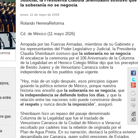
Judicial, la Presidenta Claudia Sheinbaum sostuvo que
la soberanía no se negocia
lunes, 11 de mayo de 2026
Rolando HerreraReforma
Cd. de México (11 mayo 2026)
Arropada por las Fuerzas Armadas, miembros de su Gabinete y
los representantes del Poder Legislativo y Judicial, la Presidenta
olumna
Claudia Sheinbaum sostuvo que
la soberanía no se negocia
.
Al encabezar la ceremonia por el 106 Aniversario de la Columna
de la Legalidad en el Heroico Colegio Militar dijo que los precepto
de Benito Juárez y de Venustiano Carranza sobre la
independencia de los pueblos sigue vigente.
"Hoy, más de un siglo después, esos principios siguen
ejora;
guiando la política exterior de México, porque nuestra
historia nos enseñó que
la soberanía no se negocia
, que
la independencia se defiende todos los días
, y que la
s entre
relación entre las naciones solo puede construirse desde
el respeto
y nunca desde
la imposición
", aseguró.
Sheinbaum hizo un repaso del pasaje denominado
re gas
Columna de la Legalidad que fue el traslado de
Venustiano Carranza de la Ciudad de México a Veracruz
escoltado por cadetes tras la rebelión de originada por el
la
Plan de Agua Prieta. En su narración, destacó la política exterior
desarrollada por Carranza, quien sufrió presiones de Estados