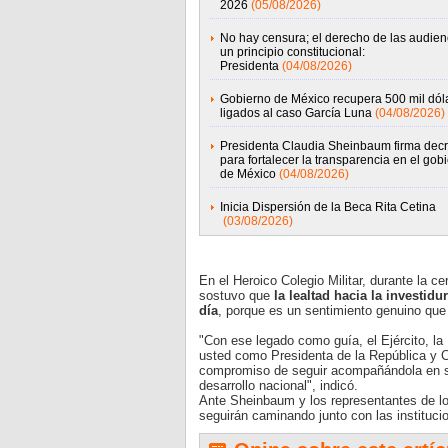
2026
(05/08/2026)
No hay censura; el derecho de las audien
un principio constitucional:
Presidenta
(04/08/2026)
Gobierno de México recupera 500 mil dól
ligados al caso García Luna
(04/08/2026)
Presidenta Claudia Sheinbaum firma decr
para fortalecer la transparencia en el gob
de México
(04/08/2026)
Inicia Dispersión de la Beca Rita Cetina
(03/08/2026)
En el Heroico Colegio Militar, durante la c
sostuvo que
la lealtad hacia la investidu
día
, porque es un sentimiento genuino que
"Con ese legado como guía, el Ejército, la
usted como Presidenta de la República y 
compromiso de seguir acompañándola en su
desarrollo nacional", indicó.
Ante Sheinbaum y los representantes de lo
seguirán caminando junto con las instituci