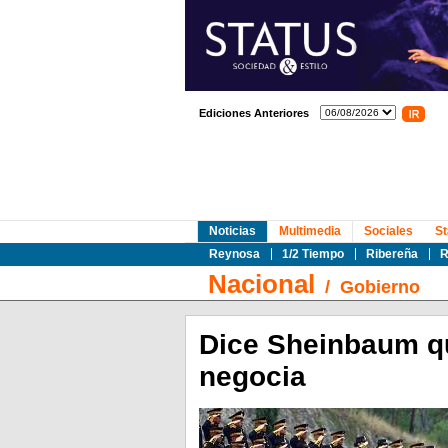
Ediciones Anteriores
Noticias
Multimedia
Sociales
St
Reynosa
1/2 Tiempo
Ribereña
R
Nacional
/
Gobierno
Dice Sheinbaum qu
negocia