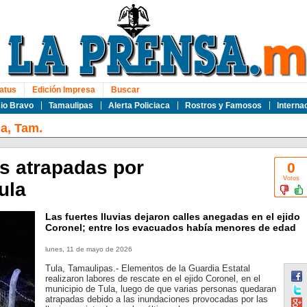
atus
Edición Impresa
Buscar
io Bravo
Tamaulipas
Alerta Policiaca
Rostros y Famosos
Interna
la, Tam.
as atrapadas por
0
Votos
ula
Las fuertes lluvias dejaron calles anegadas en el ejido
Coronel; entre los evacuados había menores de edad
lunes, 11 de mayo de 2026
Tula, Tamaulipas.- Elementos de la Guardia Estatal
realizaron labores de rescate en el ejido Coronel, en el
municipio de Tula, luego de que varias personas quedaran
atrapadas debido a las inundaciones provocadas por las