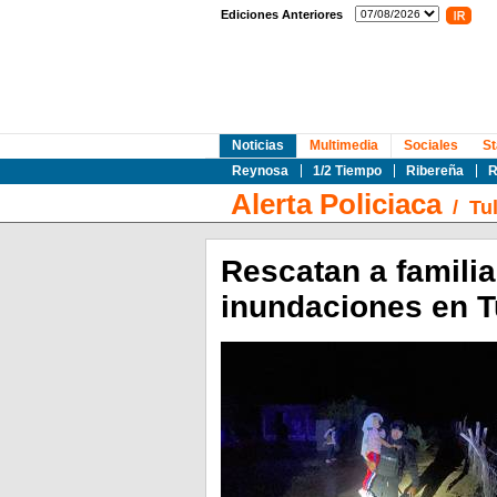
Ediciones Anteriores
Noticias
Multimedia
Sociales
St
Reynosa
1/2 Tiempo
Ribereña
R
Alerta Policiaca
/
Tu
Rescatan a famili
inundaciones en T