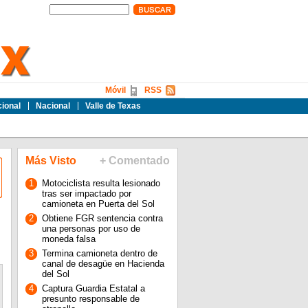
Móvil
RSS
cional
Nacional
Valle de Texas
Más Visto
+ Comentado
1
Motociclista resulta lesionado
tras ser impactado por
camioneta en Puerta del Sol
2
Obtiene FGR sentencia contra
una personas por uso de
moneda falsa
3
Termina camioneta dentro de
canal de desagüe en Hacienda
del Sol
4
Captura Guardia Estatal a
presunto responsable de