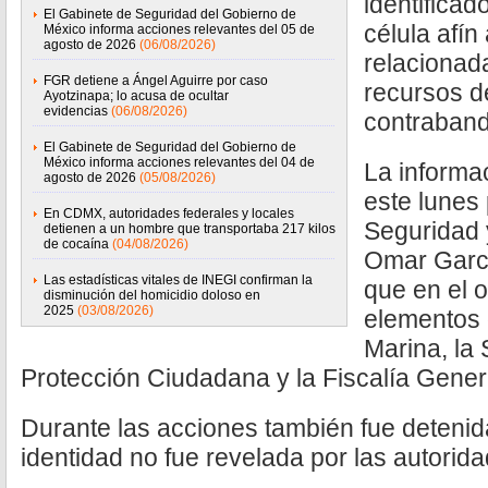
identificad
El Gabinete de Seguridad del Gobierno de
célula afín
México informa acciones relevantes del 05 de
agosto de 2026
(06/08/2026)
relacionad
FGR detiene a Ángel Aguirre por caso
recursos de
Ayotzinapa; lo acusa de ocultar
evidencias
(06/08/2026)
contraband
El Gabinete de Seguridad del Gobierno de
México informa acciones relevantes del 04 de
La informa
agosto de 2026
(05/08/2026)
este lunes 
En CDMX, autoridades federales y locales
Seguridad 
detienen a un hombre que transportaba 217 kilos
de cocaína
(04/08/2026)
Omar Garcí
Las estadísticas vitales de INEGI confirman la
que en el o
disminución del homicidio doloso en
2025
(03/08/2026)
elementos 
Marina, la
Protección Ciudadana y la Fiscalía Gener
Durante las acciones también fue detenid
identidad no fue revelada por las autorid