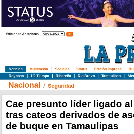
Ediciones Anteriores
Noticias
Multimedia
Sociales
Status
Edición Impresa
Bu
Reynosa
1/2 Tiempo
Ribereña
Rio Bravo
Tamaulipas
Ale
Nacional
/
Seguridad
Cae presunto líder ligado a
tras cateos derivados de a
de buque en Tamaulipas