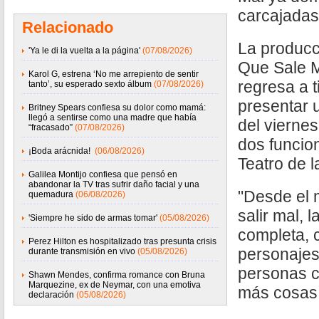
carcajadas 
Relacionado
La producc
'Ya le di la vuelta a la página'
(07/08/2026)
Que Sale M
Karol G, estrena ‘No me arrepiento de sentir
regresa a t
tanto’, su esperado sexto álbum
(07/08/2026)
presentar 
Britney Spears confiesa su dolor como mamá:
llegó a sentirse como una madre que había
del vierne
“fracasado”
(07/08/2026)
dos funcion
¡Boda arácnida!
(06/08/2026)
Teatro de l
Galilea Montijo confiesa que pensó en
abandonar la TV tras sufrir daño facial y una
"Desde el 
quemadura
(06/08/2026)
salir mal, 
'Siempre he sido de armas tomar'
(05/08/2026)
completa, 
Perez Hilton es hospitalizado tras presunta crisis
personajes
durante transmisión en vivo
(05/08/2026)
personas c
Shawn Mendes, confirma romance con Bruna
Marquezine, ex de Neymar, con una emotiva
más cosas
declaración
(05/08/2026)