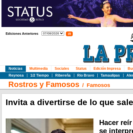
Ediciones Anteriores
Noticias
Multimedia
Sociales
Status
Edición Impresa
Bu
Reynosa
1/2 Tiempo
Ribereña
Rio Bravo
Tamaulipas
Ale
Rostros y Famosos
/
Famosos
Invita a divertirse de lo que sal
Hacer reí
se interpr