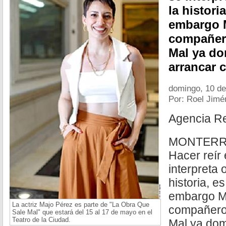
la histori
embargo M
compañer
Mal ya do
arrancar c
domingo, 10 d
Por: Roel Jimé
Agencia R
MONTERREY
Hacer reír
interpreta 
historia, es
embargo M
La actriz Majo Pérez es parte de "La Obra Que
compañero
Sale Mal" que estará del 15 al 17 de mayo en el
Teatro de la Ciudad.
Mal ya dom