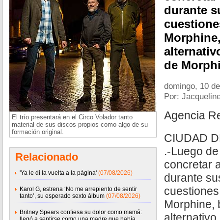
durante s
cuestione
Morphine,
alternati
de Morph
domingo, 10 d
Por: Jacquelin
Agencia R
El trío presentará en el Circo Volador tanto
material de sus discos propios como algo de su
formación original.
CIUDAD D
.-Luego de
Relacionado
concretar 
'Ya le di la vuelta a la página'
(07/08/2026)
durante sus
cuestiones
Karol G, estrena ‘No me arrepiento de sentir
tanto’, su esperado sexto álbum
(07/08/2026)
Morphine, 
Britney Spears confiesa su dolor como mamá:
alternativo
llegó a sentirse como una madre que había