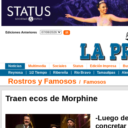
Ediciones Anteriores
Noticias
Multimedia
Sociales
Status
Edición Impresa
Bu
Reynosa
1/2 Tiempo
Ribereña
Rio Bravo
Tamaulipas
Ale
Rostros y Famosos
/
Famosos
Traen ecos de Morphine
-Luego de
concretar