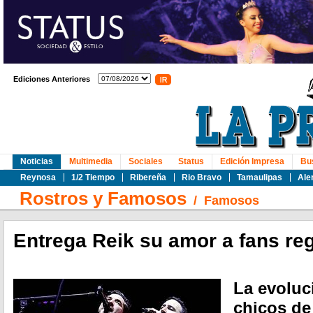
Ediciones Anteriores
Noticias
Multimedia
Sociales
Status
Edición Impresa
Bu
Reynosa
1/2 Tiempo
Ribereña
Rio Bravo
Tamaulipas
Ale
Rostros y Famosos
/
Famosos
Entrega Reik su amor a fans re
La evoluc
chicos de