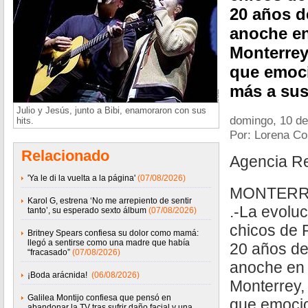
20 años d
anoche en
Monterrey
que emoc
más a sus 
Julio y Jesús, junto a Bibi, enamoraron con sus
domingo, 10 d
hits.
Por: Lorena Co
Relacionado
Agencia R
'Ya le di la vuelta a la página'
(07/08/2026)
MONTERRE
Karol G, estrena ‘No me arrepiento de sentir
.-La evoluc
tanto’, su esperado sexto álbum
(07/08/2026)
chicos de 
Britney Spears confiesa su dolor como mamá:
llegó a sentirse como una madre que había
20 años de
“fracasado”
(07/08/2026)
anoche en 
¡Boda arácnida!
(06/08/2026)
Monterrey,
Galilea Montijo confiesa que pensó en
que emoci
abandonar la TV tras sufrir daño facial y una