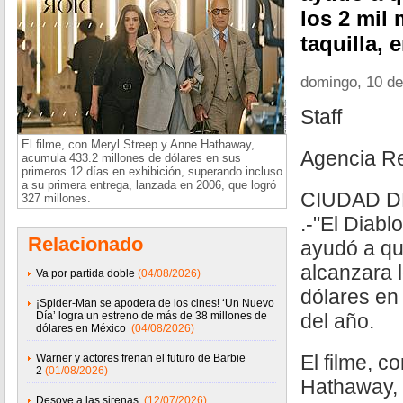
los 2 mil 
taquilla, 
domingo, 10 d
Staff
El filme, con Meryl Streep y Anne Hathaway,
Agencia R
acumula 433.2 millones de dólares en sus
primeros 12 días en exhibición, superando incluso
a su primera entrega, lanzada en 2006, que logró
CIUDAD D
327 millones.
.-"El Diabl
Relacionado
ayudó a qu
alcanzara l
Va por partida doble
(04/08/2026)
dólares en 
¡Spider-Man se apodera de los cines! ‘Un Nuevo
Día’ logra un estreno de más de 38 millones de
del año.
dólares en México
(04/08/2026)
El filme, c
Warner y actores frenan el futuro de Barbie
2
(01/08/2026)
Hathaway,
Desoye a las sirenas
(12/07/2026)