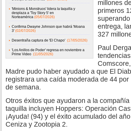
millones d
'Minions & Monstruos' lidera la taquilla y
primeros 12
desplaza a 'Toy Story 5' en
superando 
Norteamérica
(05/07/2026)
entrega, l
Confirma Dwayne Johnson que habrá 'Moana
3'
(02/07/2026)
327 millone
Desentraña captura de 'El Chapo'
(17/05/2026)
Paul Derga
'Los Anillos de Poder' regresa en noviembre a
tendencias
Prime Video
(11/05/2026)
Comscore, 
Madre pudo haber ayudado a que El Diablo
registrara una caída moderada de 44 por 
de semana.
Otros éxitos que ayudaron a la compañía a
taquilla incluyen Hoppers: Operación Cast
¡Ayuda! (94) y el éxito acumulado del añ
Ceniza y Zootopia 2.