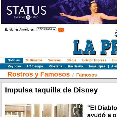
Ediciones Anteriores
Noticias
Multimedia
Sociales
Status
Edición Impresa
Bu
Reynosa
1/2 Tiempo
Ribereña
Rio Bravo
Tamaulipas
Ale
Rostros y Famosos
/
Famosos
Impulsa taquilla de Disney
"El Diablo
ayudó a q