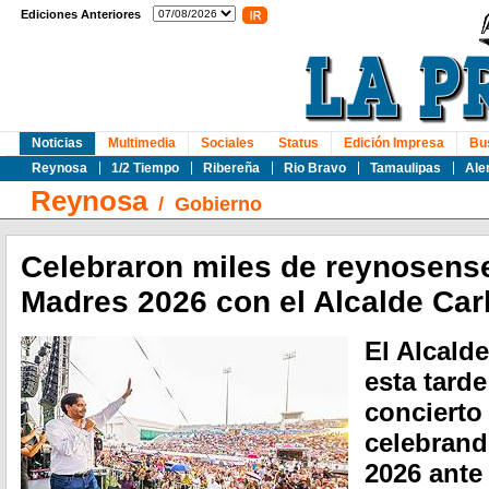
Ediciones Anteriores
Noticias
Multimedia
Sociales
Status
Edición Impresa
Bu
Reynosa
1/2 Tiempo
Ribereña
Rio Bravo
Tamaulipas
Ale
Reynosa
/
Gobierno
Celebraron miles de reynosense
Madres 2026 con el Alcalde Car
El Alcald
esta tarde
concierto
celebrand
2026 ante