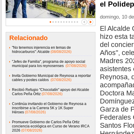
el Polide
domingo, 10 d
El Alcalde 
hizo esta t
Relacionado
del concie
''No tenemos injerencia en temas de
Años", cel
hidrocarburos'': Alcalde
(08/08/2026)
Madres 202
"Jefes de Familia", programa de apoyo social
municipal para los reynosenses
(07/08/2026)
asistentes 
Reynosa, 
Invita Gobierno Municipal de Reynosa a reportar
cables y postes caídos
(07/08/2026)
acompañad
Recibió Refugio "Chocolatín" apoyo del Alcalde
Doctora Ma
Carlos Peña Ortiz
(07/08/2026)
Domínguez,
Continúa invitando el Gobierno de Reynosa a
Garza de P
inscribirse a la Carrera 5K y 1K Super
Héroes
(07/08/2026)
Federales 
Promueve Gobierno de Carlos Peña Ortiz
Santos Flo
conciencia ecológica en Curso de Verano IRCA
2026
(07/08/2026)
Hernández