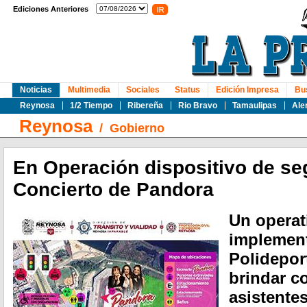
Ediciones Anteriores
Noticias
Multimedia
Sociales
Status
Edición Impresa
Bu
Reynosa
1/2 Tiempo
Ribereña
Rio Bravo
Tamaulipas
Ale
Reynosa
/
Gobierno
En Operación dispositivo de se
Concierto de Pandora
Un operat
implement
Polidepor
brindar c
asistente