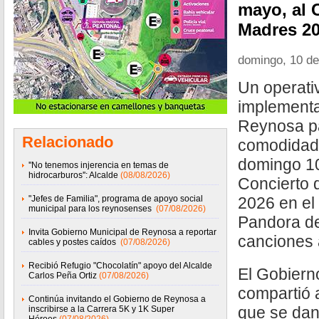
mayo, al C
Madres 2
domingo, 10 d
Un operati
implementa
Reynosa pa
Relacionado
comodidad 
domingo 10
''No tenemos injerencia en temas de
hidrocarburos'': Alcalde
(08/08/2026)
Concierto 
"Jefes de Familia", programa de apoyo social
2026 en el
municipal para los reynosenses
(07/08/2026)
Pandora de
Invita Gobierno Municipal de Reynosa a reportar
canciones a
cables y postes caídos
(07/08/2026)
Recibió Refugio "Chocolatín" apoyo del Alcalde
El Gobier
Carlos Peña Ortiz
(07/08/2026)
compartió 
Continúa invitando el Gobierno de Reynosa a
que se dan
inscribirse a la Carrera 5K y 1K Super