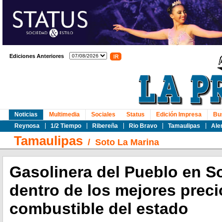
Ediciones Anteriores
Noticias
Multimedia
Sociales
Status
Edición Impresa
Bu
Reynosa
1/2 Tiempo
Ribereña
Rio Bravo
Tamaulipas
Ale
Tamaulipas
/
Soto La Marina
Gasolinera del Pueblo en So
dentro de los mejores preci
combustible del estado