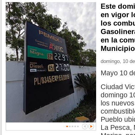
Este domi
en vigor 
los combu
Gasoliner
en la com
Municipio
domingo, 10 d
Mayo 10 d
Ciudad Vic
domingo 10
los nuevos
combustibl
Pueblo ubi
La Pesca, 