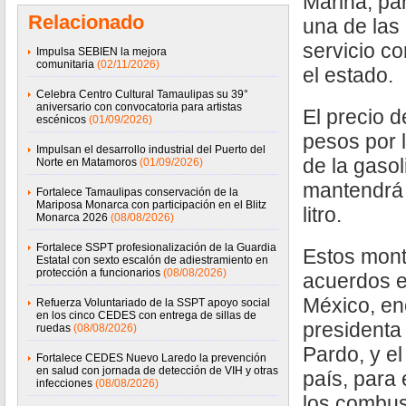
Marina, pa
Relacionado
una de las
servicio c
Impulsa SEBIEN la mejora
comunitaria
(02/11/2026)
el estado.
Celebra Centro Cultural Tamaulipas su 39°
aniversario con convocatoria para artistas
El precio d
escénicos
(01/09/2026)
pesos por l
Impulsan el desarrollo industrial del Puerto del
de la gasol
Norte en Matamoros
(01/09/2026)
mantendrá 
Fortalece Tamaulipas conservación de la
Mariposa Monarca con participación en el Blitz
litro.
Monarca 2026
(08/08/2026)
Fortalece SSPT profesionalización de la Guardia
Estos mont
Estatal con sexto escalón de adiestramiento en
protección a funcionarios
(08/08/2026)
acuerdos e
México, en
Refuerza Voluntariado de la SSPT apoyo social
en los cinco CEDES con entrega de sillas de
presidenta
ruedas
(08/08/2026)
Pardo, y el
Fortalece CEDES Nuevo Laredo la prevención
en salud con jornada de detección de VIH y otras
país, para 
infecciones
(08/08/2026)
los combust