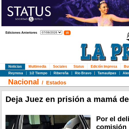
Ediciones Anteriores
Noticias
Multimedia
Sociales
Status
Edición Impresa
Bu
Reynosa
1/2 Tiempo
Ribereña
Rio Bravo
Tamaulipas
Ale
Nacional
/
Estados
Deja Juez en prisión a mamá de
Por el del
comisión 