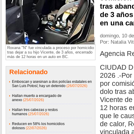
tras aban
de 3 años
en una c
domingo, 10 d
Por: Natalia Vit
Roxana "N" fue vinculada a proceso por homicidio
Agencia R
tras dejar a su hijo Vicente, de 3 años, encerrado
más de 12 horas en un auto en BC.
CIUDAD D
Relacionado
2026 .-Por 
Emboscan y asesinan a dos policías estatales en
por comisi
San Luis Potosí; hay un detenido
(26/07/2026)
dolo tras a
Hallan muerto a encargado de
Vicente de
anexo
(25/07/2026)
12 horas e
Hallan tres cabezas y restos
humanos
(25/07/2026)
que le cau
de calor, 
Reducen en 58% los homicidios
dolosos
(22/07/2026)
vinculada 