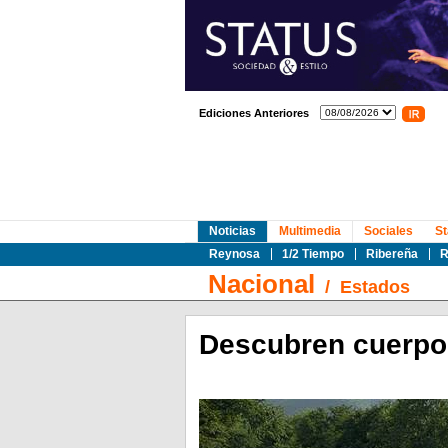
Ediciones Anteriores
Noticias
Multimedia
Sociales
St
Reynosa
1/2 Tiempo
Ribereña
R
Nacional
/
Estados
Descubren cuerpo 