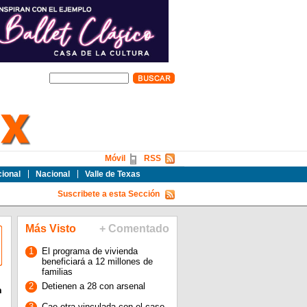
Móvil
RSS
cional
Nacional
Valle de Texas
Suscribete a esta Sección
Más Visto
+ Comentado
1
El programa de vivienda
beneficiará a 12 millones de
familias
2
Detienen a 28 con arsenal
n
3
Cae otra vinculada con el caso