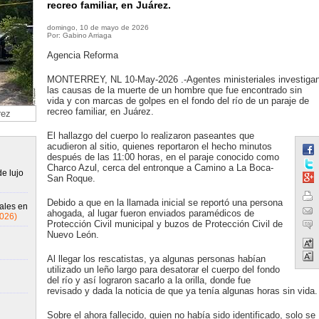
recreo familiar, en Juárez.
domingo, 10 de mayo de 2026
Por: Gabino Arriaga
Agencia Reforma
MONTERREY, NL 10-May-2026 .-Agentes ministeriales investiga
las causas de la muerte de un hombre que fue encontrado sin
vida y con marcas de golpes en el fondo del río de un paraje de
recreo familiar, en Juárez.
rez
El hallazgo del cuerpo lo realizaron paseantes que
acudieron al sitio, quienes reportaron el hecho minutos
después de las 11:00 horas, en el paraje conocido como
Charco Azul, cerca del entronque a Camino a La Boca-
e lujo
San Roque.
Debido a que en la llamada inicial se reportó una persona
ales en
ahogada, al lugar fueron enviados paramédicos de
2026)
Protección Civil municipal y buzos de Protección Civil de
Nuevo León.
Al llegar los rescatistas, ya algunas personas habían
utilizado un leño largo para desatorar el cuerpo del fondo
del río y así lograron sacarlo a la orilla, donde fue
revisado y dada la noticia de que ya tenía algunas horas sin vida.
Sobre el ahora fallecido, quien no había sido identificado, solo se