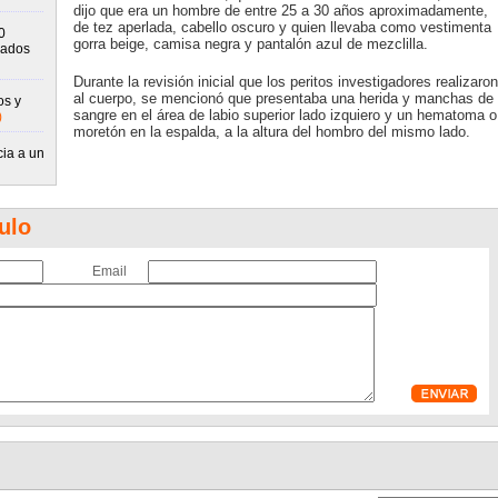
dijo que era un hombre de entre 25 a 30 años aproximadamente,
de tez aperlada, cabello oscuro y quien llevaba como vestimenta
0
gorra beige, camisa negra y pantalón azul de mezclilla.
rados
Durante la revisión inicial que los peritos investigadores realizaron
al cuerpo, se mencionó que presentaba una herida y manchas de
os y
sangre en el área de labio superior lado izquiero y un hematoma o
)
moretón en la espalda, a la altura del hombro del mismo lado.
cia a un
ulo
Email