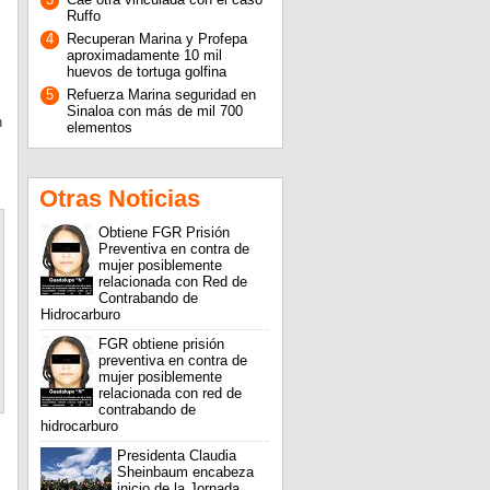
Ruffo
4
Recuperan Marina y Profepa
aproximadamente 10 mil
huevos de tortuga golfina
5
Refuerza Marina seguridad en
Sinaloa con más de mil 700
n
elementos
Otras Noticias
Obtiene FGR Prisión
Preventiva en contra de
mujer posiblemente
relacionada con Red de
Contrabando de
Hidrocarburo
FGR obtiene prisión
preventiva en contra de
mujer posiblemente
relacionada con red de
contrabando de
hidrocarburo
Presidenta Claudia
Sheinbaum encabeza
inicio de la Jornada