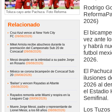
Rodrigo G
Toluca cayo ante Pachuca. Foto Reforma
ReformaPa
2026)
Relacionado
El bicampe
Cruz Azul vence al New York City
FC
(09/08/2026)
vez ante l
Mikel Arriola recibe abucheos durante la
y habrá n
premiación del Campeonato Sub 20 de
futbol mex
Concacaf
(09/08/2026)
2026.
Messi despide en la intimidad a su padre Jorge
en Rosario
(09/08/2026)
El Pachuca 
México se corona bicampeón de Concacaf Sub
20
(09/08/2026)
ilusiones d
2026 al der
'Bailan' y vencen Rayadas al Atlante
(08/08/2026)
el Estadio 
Rayados remonta ante Miami y respira en la
Semifinal.
Leagues Cup
(08/08/2026)
Muere Jorge Messi, padre y representante de
Los Tuzos 
Lionel Messi, a los 68 años
(08/08/2026)