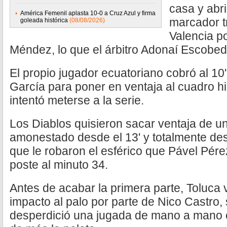
casa y abr
América Femenil aplasta 10-0 a Cruz Azul y firma
marcador t
goleada histórica
(08/08/2026)
Valencia po
Méndez, lo que el árbitro Adonaí Escobe
El propio jugador ecuatoriano cobró al 10
García para poner en ventaja al cuadro h
intentó meterse a la serie.
Los Diablos quisieron sacar ventaja de u
amonestado desde el 13' y totalmente de
que le robaron el esférico que Pável Pére
poste al minuto 34.
Antes de acabar la primera parte, Toluca v
impacto al palo por parte de Nico Castro
desperdició una jugada de mano a mano c