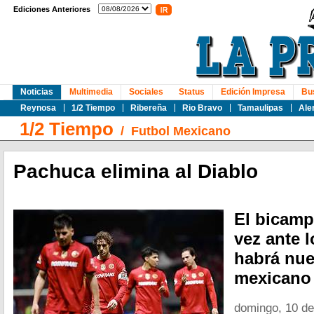
Ediciones Anteriores
Noticias
Multimedia
Sociales
Status
Edición Impresa
Bu
Reynosa
1/2 Tiempo
Ribereña
Rio Bravo
Tamaulipas
Ale
1/2 Tiempo
/
Futbol Mexicano
Pachuca elimina al Diablo
El bicamp
vez ante 
habrá nue
mexicano 
domingo, 10 d