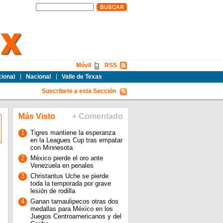
Móvil
RSS
cional
Nacional
Valle de Texas
Suscribete a esta Sección
Más Visto
+ Comentado
1
Tigres mantiene la esperanza
en la Leagues Cup tras empatar
con Minnesota
2
México pierde el oro ante
Venezuela en penales
3
Christantus Uche se pierde
toda la temporada por grave
lesión de rodilla
4
Ganan tamaulipecos otras dos
medallas para México en los
Juegos Centroamericanos y del