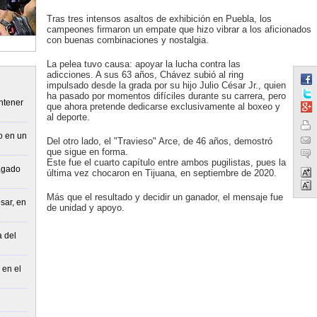
Tras tres intensos asaltos de exhibición en Puebla, los
campeones firmaron un empate que hizo vibrar a los aficionados
con buenas combinaciones y nostalgia.
La pelea tuvo causa: apoyar la lucha contra las
adicciones. A sus 63 años, Chávez subió al ring
impulsado desde la grada por su hijo Julio César Jr., quien
ha pasado por momentos difíciles durante su carrera, pero
ntener
que ahora pretende dedicarse exclusivamente al boxeo y
al deporte.
o en un
Del otro lado, el "Travieso" Arce, de 46 años, demostró
que sigue en forma.
Este fue el cuarto capítulo entre ambos pugilistas, pues la
agado
última vez chocaron en Tijuana, en septiembre de 2020.
Más que el resultado y decidir un ganador, el mensaje fue
sar, en
de unidad y apoyo.
a del
 en el