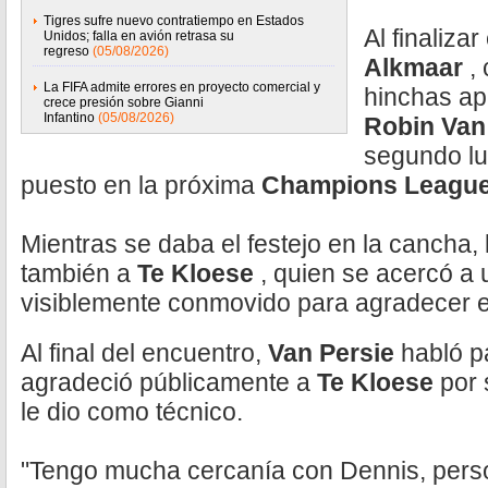
Tigres sufre nuevo contratiempo en Estados
Al finalizar
Unidos; falla en avión retrasa su
regreso
(05/08/2026)
Alkmaar
,
La FIFA admite errores en proyecto comercial y
hinchas ap
crece presión sobre Gianni
Infantino
(05/08/2026)
Robin Van
segundo lu
puesto en la próxima
Champions Leagu
Mientras se daba el festejo en la cancha,
también a
Te Kloese
, quien se acercó a 
visiblemente conmovido para agradecer el
Al final del encuentro,
Van Persie
habló p
agradeció públicamente a
Te Kloese
por 
le dio como técnico.
"Tengo mucha cercanía con Dennis, per