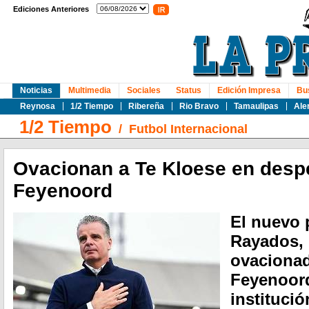
Ediciones Anteriores
Noticias
Multimedia
Sociales
Status
Edición Impresa
Bu
Reynosa
1/2 Tiempo
Ribereña
Rio Bravo
Tamaulipas
Ale
1/2 Tiempo
/
Futbol Internacional
Ovacionan a Te Kloese en desp
Feyenoord
El nuevo 
Rayados, 
ovacionad
Feyenoord
instituci