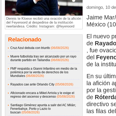
domingo, 10 d
Jaime Mar
Dennis te Kloese recibió una ovación de la afición
del Feyenoord al despedirse de la institución
México (1
neerlandesa. Crédito: Instagram: @feyenoord
El nuevo p
Relacionado
de
Rayad
Cruz Azul debuta con triunfo
(06/08/2026)
, fue ovaci
del
Feyen
Muere futbolista tras ser alcanzado por un rayo
durante partido en Tailandia
(06/08/2026)
de la insti
FMF respalda a Gianni Infantino en medio de la
polémica por la venta de derechos de los
En su últim
Mundiales
(06/08/2026)
la afición 
Rayados cae ante Orlando City
(05/08/2026)
por la gest
Aficionado encara a Mikel Arriola y le exige el
de
Róter
regreso del ascenso y descenso
(05/08/2026)
directivo s
Santiago Giménez apunta a salir del AC Milán;
Fenerbahçe, Porto y Lazio lo
las filas de
buscan
(05/08/2026)