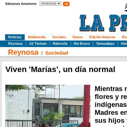
Ediciones Anteriores
Noticias
Multimedia
Sociales
Status
Edición Impresa
Bu
Reynosa
1/2 Tiempo
Ribereña
Rio Bravo
Tamaulipas
Ale
Reynosa
/
Sociedad
Viven 'Marías', un día normal
Mientras 
flores y r
indígenas
Madres en
sus hijos