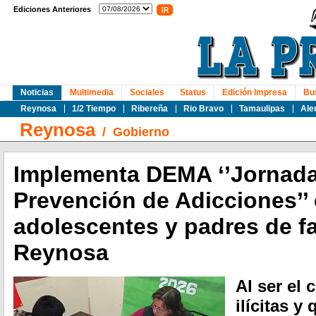
Ediciones Anteriores
Noticias
Multimedia
Sociales
Status
Edición Impresa
Bu
Reynosa
1/2 Tiempo
Ribereña
Rio Bravo
Tamaulipas
Ale
Reynosa
/
Gobierno
Implementa DEMA ‘’Jornad
Prevención de Adicciones’’
adolescentes y padres de fa
Reynosa
Al ser el
ilícitas y