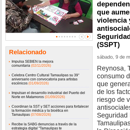
dependenc
que aumen
violencia
antisocial
Seguridad
(SSPT)
Relacionado
sábado, 9 de 
Impulsa SEBIEN la mejora
comunitaria
(02/11/2026)
Reynosa, T
consumo de
Celebra Centro Cultural Tamaulipas su 39°
aniversario con convocatoria para artistas
que gener
escénicos
(01/09/2026)
de los fac
Impulsan el desarrollo industrial del Puerto del
Norte en Matamoros
(01/09/2026)
riesgo de 
antisociale
Coordinan la SST y SET acciones para fortalecer
la formación médica y la bioética en
Seguridad 
Tamaulipas
(07/08/2026)
Tamaulipas
Recibe la SABG denuncias a través de la
estrategia digital "Tamaulipas te