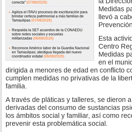
la Direcci
conecta"
(07/08/2026)
Medidas p
Agiliza el ITAVU procesos de escrituración para
llevó a cab
brindar certeza patrimonial a más familias de
Tamaulipas
(07/08/2026)
Prevención
Respalda la SET acuerdos de la CONAEDU
sobre redes sociales y escuelas
Esta activ
militarizadas
(06/08/2026)
Centro Reg
Reconoce Américo labor de la Guardia Nacional
en Tamaulipas; atestigua llegada del nuevo
Medidas pa
coordinador estatal
(06/08/2026)
en el muni
dirigida a menores de edad en conflicto c
cumplen medidas no privativas de la libe
familia.
A través de pláticas y talleres, se dieron
derivadas del consumo de sustancias psi
los ámbitos social y familiar, así como 
prevenir esta problemática social.