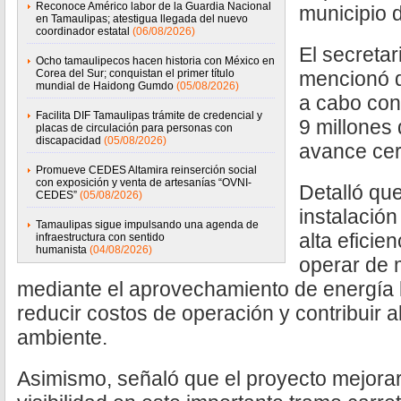
Reconoce Américo labor de la Guardia Nacional
municipio d
en Tamaulipas; atestigua llegada del nuevo
coordinador estatal
(06/08/2026)
El secreta
Ocho tamaulipecos hacen historia con México en
Corea del Sur; conquistan el primer título
mencionó q
mundial de Haidong Gumdo
(05/08/2026)
a cabo con
Facilita DIF Tamaulipas trámite de credencial y
9 millones 
placas de circulación para personas con
discapacidad
(05/08/2026)
avance cer
Promueve CEDES Altamira reinserción social
con exposición y venta de artesanías “OVNI-
Detalló qu
CEDES”
(05/08/2026)
instalación
Tamaulipas sigue impulsando una agenda de
alta eficie
infraestructura con sentido
humanista
(04/08/2026)
operar de
mediante el aprovechamiento de energía li
reducir costos de operación y contribuir 
ambiente.
Asimismo, señaló que el proyecto mejorará