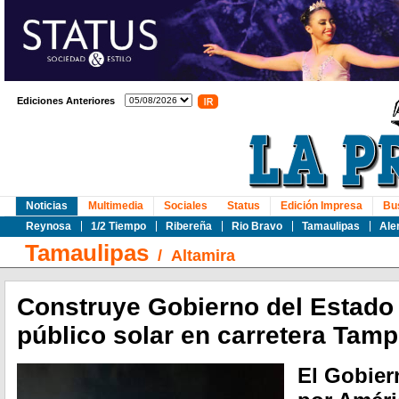
Ediciones Anteriores
Noticias
Multimedia
Sociales
Status
Edición Impresa
Bu
Reynosa
1/2 Tiempo
Ribereña
Rio Bravo
Tamaulipas
Ale
Tamaulipas
/
Altamira
Construye Gobierno del Estado
público solar en carretera Tam
El Gobier