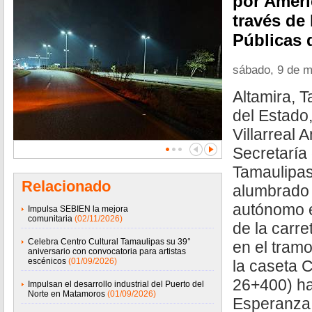
por Améric
través de 
Públicas 
sábado, 9 de 
Altamira, T
del Estado
Villarreal 
Secretaría
Tamaulipas
Relacionado
alumbrado 
autónomo e
Impulsa SEBIEN la mejora
comunitaria
(02/11/2026)
de la carr
Celebra Centro Cultural Tamaulipas su 39°
en el tram
aniversario con convocatoria para artistas
escénicos
(01/09/2026)
la caseta 
26+400) ha
Impulsan el desarrollo industrial del Puerto del
Norte en Matamoros
(01/09/2026)
Esperanza, 