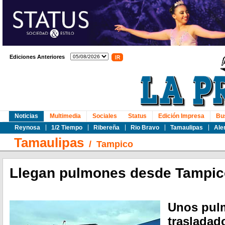
Ediciones Anteriores
Noticias
Multimedia
Sociales
Status
Edición Impresa
Bu
Reynosa
1/2 Tiempo
Ribereña
Rio Bravo
Tamaulipas
Ale
Tamaulipas
/
Tampico
Llegan pulmones desde Tampic
Unos pul
trasladad