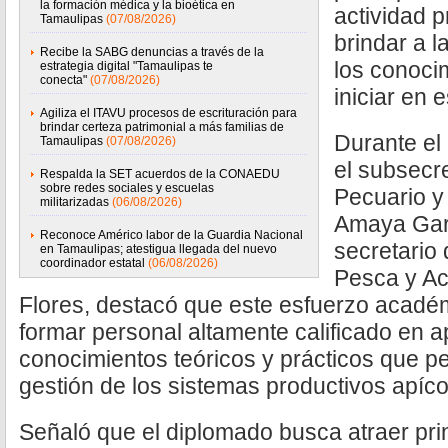
la formación médica y la bioética en
actividad 
Tamaulipas
(07/08/2026)
brindar a l
Recibe la SABG denuncias a través de la
los conoci
estrategia digital "Tamaulipas te
conecta"
(07/08/2026)
iniciar en e
Agiliza el ITAVU procesos de escrituración para
brindar certeza patrimonial a más familias de
Durante el
Tamaulipas
(07/08/2026)
el subsecre
Respalda la SET acuerdos de la CONAEDU
sobre redes sociales y escuelas
Pecuario y
militarizadas
(06/08/2026)
Amaya Garc
Reconoce Américo labor de la Guardia Nacional
secretario 
en Tamaulipas; atestigua llegada del nuevo
coordinador estatal
(06/08/2026)
Pesca y Ac
Flores, destacó que este esfuerzo académ
formar personal altamente calificado en a
conocimientos teóricos y prácticos que 
gestión de los sistemas productivos apíco
Señaló que el diplomado busca atraer pri