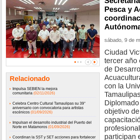
Secretaría
Pesca y A
coordinac
Autónoma
sábado, 9 de 
Ciudad Vic
tercer año 
de Desarro
Acuacultur
Relacionado
con la Uni
Impulsa SEBIEN la mejora
Tamaulipas
comunitaria
(02/11/2026)
Diplomado 
Celebra Centro Cultural Tamaulipas su 39°
aniversario con convocatoria para artistas
objetivo de
escénicos
(01/09/2026)
capacitació
Impulsan el desarrollo industrial del Puerto del
profesiona
Norte en Matamoros
(01/09/2026)
participan 
Coordinan la SST y SET acciones para fortalecer