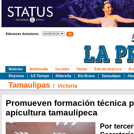
Ediciones Anteriores
Noticias
Multimedia
Sociales
Status
Edición Impresa
Bu
Reynosa
1/2 Tiempo
Ribereña
Rio Bravo
Tamaulipas
Ale
Tamaulipas
/
Victoria
Promueven formación técnica pa
apicultura tamaulipeca
Por terce