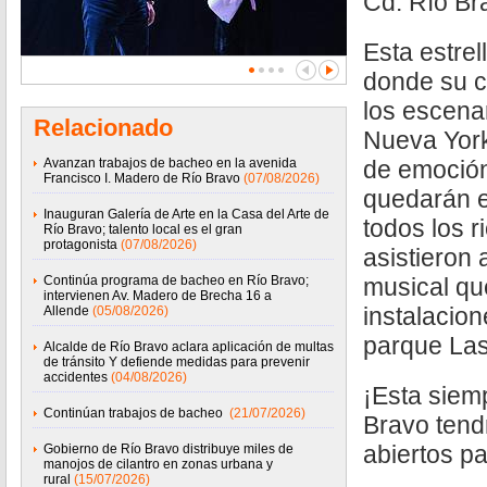
Cd. Río B
Esta estrel
donde su c
los escena
Relacionado
Nueva York,
Avanzan trabajos de bacheo en la avenida
de emoció
Francisco I. Madero de Río Bravo
(07/08/2026)
quedarán e
Inauguran Galería de Arte en la Casa del Arte de
todos los 
Río Bravo; talento local es el gran
protagonista
(07/08/2026)
asistieron 
Continúa programa de bacheo en Río Bravo;
musical qu
intervienen Av. Madero de Brecha 16 a
instalacio
Allende
(05/08/2026)
parque Las
Alcalde de Río Bravo aclara aplicación de multas
de tránsito Y defiende medidas para prevenir
accidentes
(04/08/2026)
¡Esta siem
Continúan trabajos de bacheo
(21/07/2026)
Bravo tend
abiertos pa
Gobierno de Río Bravo distribuye miles de
manojos de cilantro en zonas urbana y
rural
(15/07/2026)