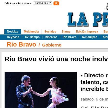
Ediciones Anteriores
Noticias
Multimedia
Sociales
Status
Edición Impresa
Bu
Reynosa
1/2 Tiempo
Ribereña
Rio Bravo
Tamaulipas
Ale
Río Bravo
/
Gobierno
Río Bravo vivió una noche inolv
• Directo
talento, c
increíble
sábado, 9 de 