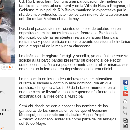
Cd. Río Bravo,Tam. Con una gran participación de madres de
familia de la zona urbana, rural y de la Villa de Nuevo Progreso, e
Gobierno Municipal de Río Bravo mantiene la expectativa por la
rifa de cinco vehículos automóviles con motivo de la celebración
del Día de las Madres el día de hoy .
Desde el pasado viernes, cientos de miles de boletos fueron
depositados en las urnas instaladas frente a la Presidencia
Municipal, donde las asistentes realizaron largas filas para
registrarse y poder participar en este evento considerado histórico
por la magnitud de la respuesta ciudadana.
La dinámica de registro fue ágil y sencilla, ya que únicamente se
solicitó a las participantes presentar su credencial de elector
como identificación para posteriormente anotar ellas mismas sus
datos en un boleto que era depositado en la urna oficial.
La respuesta de las madres riobravenses se intensificó
durante el sábado y continuó este domingo, día en que
concluirá el registro a las 5:00 de la tarde, momento en el
que también se llevará a cabo la esperada rifa frente a la
vo;
explanada de la Presidencia Municipal.
Será ahí donde se den a conocer los nombres de las
 multas
ganadoras de los cinco automóviles que el Gobierno
nir
Municipal, encabezado por el alcalde Miguel Ángel
Almaraz Maldonado, entregará como parte de los festejos
del 10 de Mayo.
26)