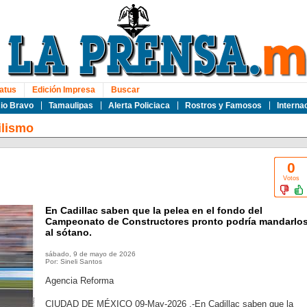
atus
Edición Impresa
Buscar
io Bravo
Tamaulipas
Alerta Policiaca
Rostros y Famosos
Interna
lismo
0
Votos
En Cadillac saben que la pelea en el fondo del
Campeonato de Constructores pronto podría mandarlo
al sótano.
sábado, 9 de mayo de 2026
Por: Sineli Santos
Agencia Reforma
CIUDAD DE MÉXICO 09-May-2026 .-En Cadillac saben que la