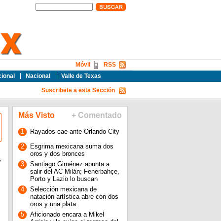
Móvil
RSS
cional
Nacional
Valle de Texas
Suscribete a esta Sección
Más Visto
+ Comentado
1
Rayados cae ante Orlando City
2
Esgrima mexicana suma dos
oros y dos bronces
s
3
Santiago Giménez apunta a
salir del AC Milán; Fenerbahçe,
Porto y Lazio lo buscan
4
Selección mexicana de
natación artística abre con dos
oros y una plata
5
Aficionado encara a Mikel