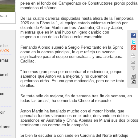
pelea en el fondo del Campeonato de Constructores pronto podría
mandarlos al sótano.
va a
De las cuatro carreras disputadas hasta ahora de la Temporada
2026 de la Fórmula 1, el equipo estadounidense culminó por
delante de Aston Martin en tres: Australia, China y Japón,
mientras que en Miami hubo un ligero cambio con
respecto a uno de los bólidos color esmeralda.
ue he
Fernando Alonso superó a Sergio Pérez tanto en la Sprint
/2026)
como en la carrera principal, lo que refleja un avance
significativo para el equipo esmeralda... y una alerta para
lemas
Cadillac.
"Tenemos gran prisa por encontrar el rendimiento, porque
án el
sabemos que Aston va a mejorar, y no queremos
quedarnos atrás. Es una gran motivación, pero no se trata
de ellos.
 en
Se trata sólo de mejorar, fin de semana tras fin de semana, en
todas las áreas", ha comentado Checo al respecto.
Aston Martin ha batallado mucho con el motor Honda, que
gir
generaba fuertes vibraciones en el auto, derivando en dobles
abandonos en Australia y China. Apenas en Miami sus dos piloto
terminaron una carrera en la campaña.
McLaren
Si bien la escudería con sede en Carolina del Norte introdujo