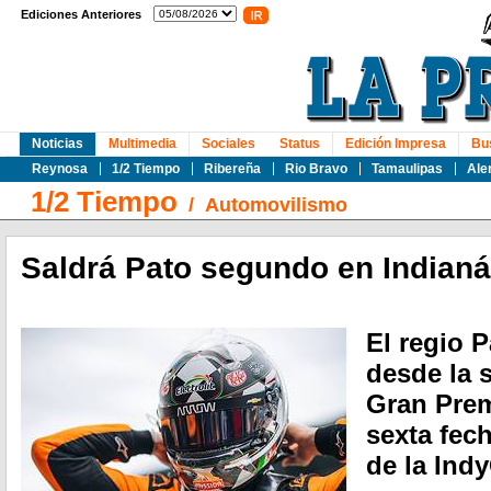
Ediciones Anteriores
Noticias
Multimedia
Sociales
Status
Edición Impresa
Bu
Reynosa
1/2 Tiempo
Ribereña
Rio Bravo
Tamaulipas
Ale
1/2 Tiempo
/
Automovilismo
Saldrá Pato segundo en Indianá
El regio 
desde la 
Gran Prem
sexta fec
de la Indy