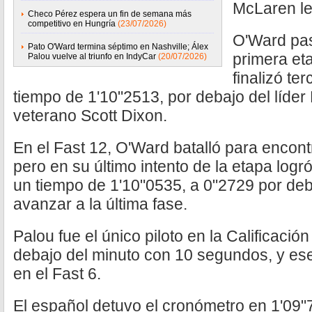
McLaren le 
Checo Pérez espera un fin de semana más
competitivo en Hungría
(23/07/2026)
O'Ward pas
Pato O'Ward termina séptimo en Nashville; Álex
primera eta
Palou vuelve al triunfo en IndyCar
(20/07/2026)
finalizó te
tiempo de 1'10"2513, por debajo del líder
veterano Scott Dixon.
En el Fast 12, O'Ward batalló para encont
pero en su último intento de la etapa log
un tiempo de 1'10"0535, a 0"2729 por deb
avanzar a la última fase.
Palou fue el único piloto en la Calificación
debajo del minuto con 10 segundos, y es
en el Fast 6.
El español detuvo el cronómetro en 1'09"