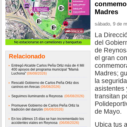
conmemor
Madres
sábado, 9 de 
La Direcció
del Gobier
de Reynosa 
Relacionado
el gran co
conmemora
Entregó Alcalde Carlos Peña Ortiz más de 4 Mil
400 apoyos del programa municipal "Mamá
Madres; gu
Luchona"
(06/08/2026)
la segurida
Rescató Gobierno de Carlos Peña Ortiz dos
caninos en Arecas
(06/08/2026)
asistentes
transitan p
Seguimos iluminando a Reynosa
(06/08/2026)
Polideport
Promueve Gobierno de Carlos Peña Ortiz la
tradición del danzón
(06/08/2026)
de Mayo.
En los últimos 15 días se han incrementado los
accidentes viales en Reynosa
(06/08/2026)
Ubica tus a