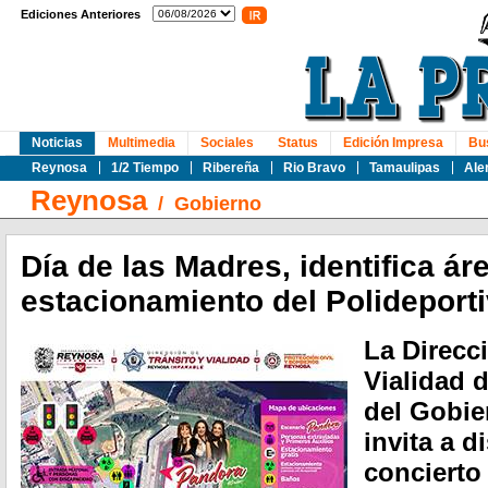
Ediciones Anteriores
Noticias
Multimedia
Sociales
Status
Edición Impresa
Bu
Reynosa
1/2 Tiempo
Ribereña
Rio Bravo
Tamaulipas
Ale
Reynosa
/
Gobierno
Día de las Madres, identifica á
estacionamiento del Polideport
La Direcc
Vialidad 
del Gobie
invita a d
concierto